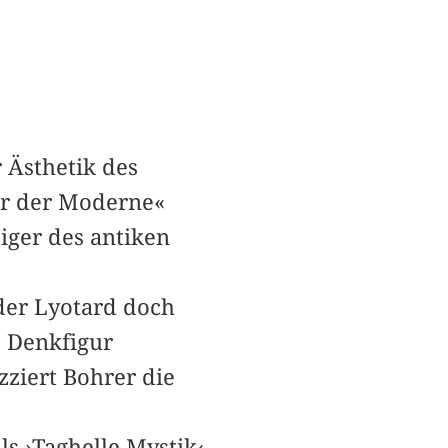
 Ästhetik des
ur der Moderne«
ziger des antiken
oder Lyotard doch
s Denkfigur
ziert Bohrer die
ls ›Taghelle Mystik‹