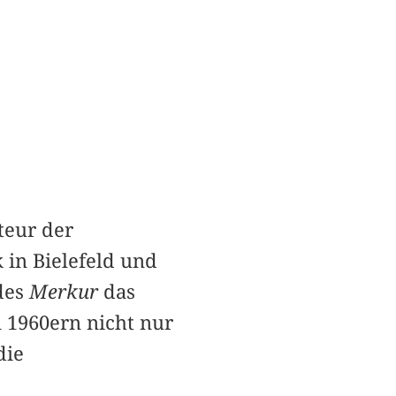
teur der
k in Bielefeld und
 des
Merkur
das
 1960ern nicht nur
die