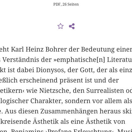
PDF, 26 Seiten
eht Karl Heinz Bohrer der Bedeutung einer
s Verständnis der »emphatische[n] Literat
 ist dabei Dionysos, der Gott, der als ein
eßlich erscheinend präsent ist und der
etikern‹ wie Nietzsche, den Surrealisten 
logischer Charakter, sondern vor allem al
. Aus diesen Zusammenhängen heraus skiz
kreisende Ästhetik als eine Ästhetik von
sen. Benjamins ›Profane Erleuchtung‹, Musi