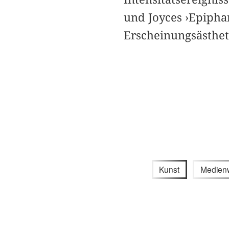
und Joyces ›Epiphan
Erscheinungsästhet
Kunst
Medienw