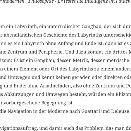
er modernen Philosophie / Er testet die Intelligenz im Fi
m?
om ein Labyrinth, ein unterirdischer Gangbau, der sich du
er abendländischen Geschichte des Labyrinths unterscheide
 es ein Labyrinth ohne Anfang und Ende ist, dann ist es 
hne Zentrum und Peripherie. Und dazu kommt ein drittes 
hizom: Es ist ein Gangbau, dessen Metrik, dessen metrische 
von einem Element oder Ort des Labyrinths zu einem ander
nd Umwegen und kennt keinen geraden oder direkten oder
g und Ende; ohne Ariadnefaden, also ohne Zentrum und Per
aus Abkürzungen und Umwegen besteht, würden ein Rhizom
 unvorhergesehene Begegnung ist.
die Navigation in der Moderne nach G­uattari und Deleuze
avigationsauftrag, und damit auch das Problem, das man 