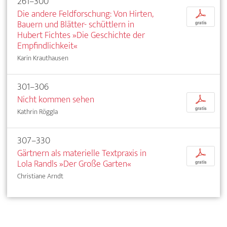
261–300
Die andere Feldforschung: Von Hirten,
p
Bauern und Blätter­- schüttlern in
gratis
Hubert Fichtes »Die Geschichte der
Empfindlichkeit«
Karin Krauthausen
301–306
Nicht kommen sehen
p
gratis
Kathrin Röggla
307–330
Gärtnern als materielle Textpraxis in
p
Lola Randls »Der Große Garten«
gratis
Christiane Arndt