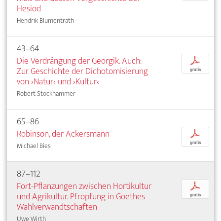
Hesiod
Hendrik Blumentrath
43–64
Die Verdrängung der Georgik. Auch:
p
Zur Geschichte der Dichotomisierung
gratis
von ›Natur‹ und ›Kultur‹
Robert Stockhammer
65–86
Robinson, der Ackersmann
p
gratis
Michael Bies
87–112
Fort-Pflanzungen zwischen Hortikultur
p
und Agrikultur. Pfropfung in Goethes
gratis
Wahlverwandtschaften
Uwe Wirth