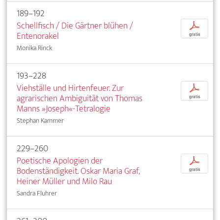
189–192
Schellfisch / Die Gärtner blühen /
p
Entenorakel
gratis
Monika Rinck
193–228
Viehställe und Hirtenfeuer. Zur
p
agrarischen Ambiguität von Thomas
gratis
Manns »Joseph«-Tetralogie
Stephan Kammer
229–260
Poetische Apologien der
p
Bodenständigkeit. Oskar Maria Graf,
gratis
Heiner Müller und Milo Rau
Sandra Fluhrer