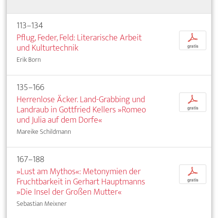
113–134
Pflug, Feder, Feld: Literarische Arbeit
p
und Kulturtechnik
gratis
Erik Born
135–166
Herrenlose Äcker. Land-Grabbing und
p
Landraub in Gottfried Kellers »Romeo
gratis
und Julia auf dem Dorfe«
Mareike Schildmann
167–188
»Lust am Mythos«: Metonymien der
p
Fruchtbarkeit in Gerhart Hauptmanns
gratis
»Die Insel der Großen Mutter«
Sebastian Meixner