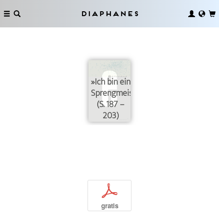
Diaphanes
»Ich bin ein
Sprengmeister«
(S. 187 –
203)
p
gratis