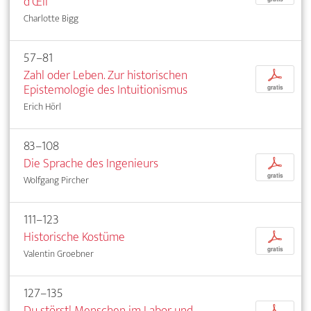
d’Œil
Charlotte Bigg
57–81
Zahl oder Leben. Zur historischen
p
Epistemologie des Intuitionismus
gratis
Erich Hörl
83–108
Die Sprache des Ingenieurs
p
gratis
Wolfgang Pircher
111–123
Historische Kostüme
p
gratis
Valentin Groebner
127–135
Du störst! Menschen im Labor und
p