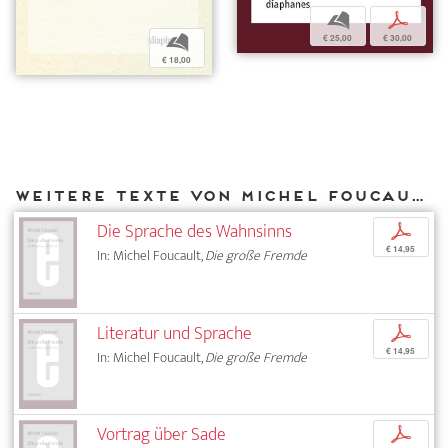
b
p
€ 25,00
€ 30,00
b
€ 18,00
Weitere Texte von Michel Foucault bei DIAPHANES
Die Sprache des Wahnsinns
p
€ 14,95
In: Michel Foucault,
Die große Fremde
Literatur und Sprache
p
€ 14,95
In: Michel Foucault,
Die große Fremde
Vortrag über Sade
p