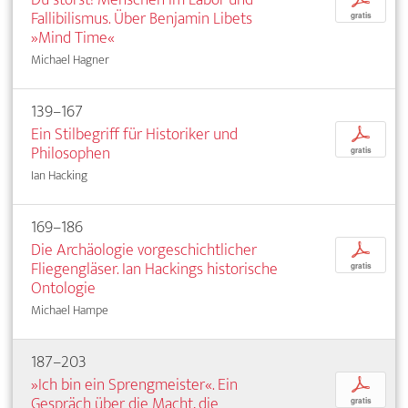
Fallibilismus. Über Benjamin Libets
gratis
»Mind Time«
Michael Hagner
139–167
Ein Stilbegriff für Historiker und
p
Philosophen
gratis
Ian Hacking
169–186
Die Archäologie vorgeschichtlicher
p
Fliegengläser. Ian Hackings historische
gratis
Ontologie
Michael Hampe
187–203
»Ich bin ein Sprengmeister«. Ein
p
Gespräch über die Macht, die
gratis