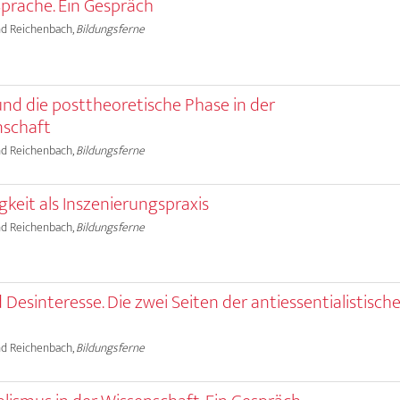
prache. Ein Gespräch
land Reichenbach,
Bildungsferne
nd die posttheoretische Phase in der
nschaft
land Reichenbach,
Bildungsferne
gkeit als Inszenierungspraxis
land Reichenbach,
Bildungsferne
Desinteresse. Die zwei Seiten der antiessentialistisch
land Reichenbach,
Bildungsferne