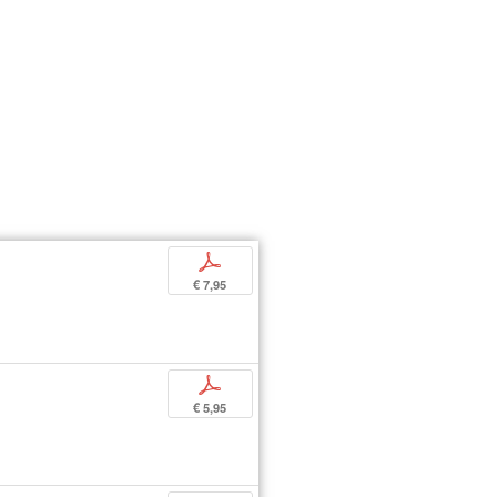
p
€ 7,95
p
€ 5,95