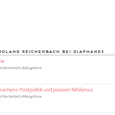
Roland Reichenbach bei DIAPHANES
ne
land Reichenbach,
Bildungsferne
machen«: Postpolitik und passiver Nihilismus
land Reichenbach,
Bildungsferne