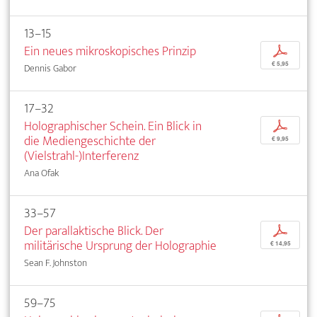
13–15
Ein neues mikroskopisches Prinzip
p
€ 5,95
Dennis Gabor
17–32
Holographischer Schein. Ein Blick in
p
die Mediengeschichte der
€ 9,95
(Vielstrahl-)Interferenz
Ana Ofak
33–57
Der parallaktische Blick. Der
p
militärische Ursprung der Holographie
€ 14,95
Sean F. Johnston
59–75