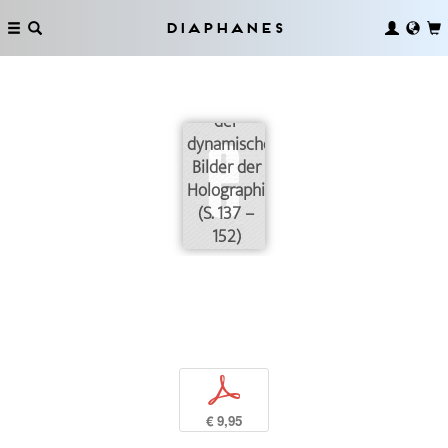
Diaphanes
Interface
und
Bildtracking
der
dynamischen
Bilder der
Holographie
(S. 137 –
152)
p
€ 9,95