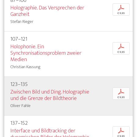
87–106
Holographie. Das Versprechen der
p
Ganzheit
€ 9,95
Stefan Rieger
107–121
Holophonie. Ein
p
Synchronisationsproblem zweier
€ 9,95
Medien
Christian Kassung
123–135
Zwischen Bild und Ding. Holographie
p
und die Grenze der Bildtheorie
€ 9,95
Oliver Fahle
137–152
Interface und Bildtracking der
p
€ 9,95