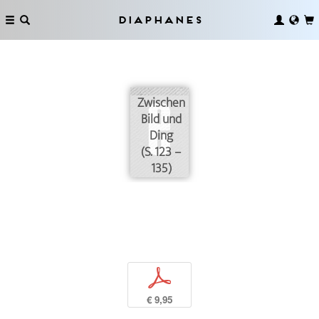
Diaphanes
Zwischen
Bild und
Ding
(S. 123 –
135)
p
€ 9,95