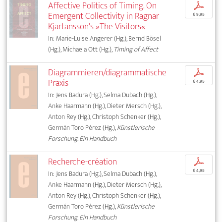
Affective Politics of Timing. On
p
Emergent Collectivity in Ragnar
€ 9,95
Kjartansson's »The Visitors«
In: Marie-Luise Angerer (Hg.), Bernd Bösel
(Hg.), Michaela Ott (Hg.),
Timing of Affect
Diagrammieren/diagrammatische
p
Praxis
€ 4,95
In: Jens Badura (Hg.), Selma Dubach (Hg.),
Anke Haarmann (Hg.), Dieter Mersch (Hg.),
Anton Rey (Hg.), Christoph Schenker (Hg.),
Germán Toro Pérez (Hg.),
Künstlerische
Forschung. Ein Handbuch
Recherche-création
p
€ 4,95
In: Jens Badura (Hg.), Selma Dubach (Hg.),
Anke Haarmann (Hg.), Dieter Mersch (Hg.),
Anton Rey (Hg.), Christoph Schenker (Hg.),
Germán Toro Pérez (Hg.),
Künstlerische
Forschung. Ein Handbuch