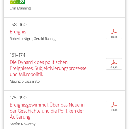
OPEN
ACCESS
Erin Manning
158–160
Ereignis
p
gratis
Roberto Nigro, Gerald Raunig
161–174
Die Dynamik des politischen
p
Ereignisses. Subjektivierungsprozesse
€ 9,95
und Mikropolitik
Maurizio Lazzarato
175–190
Ereignisgewimmel. Über das Neue in
p
der Geschichte und die Politiken der
€ 9,95
Äußerung
Stefan Nowotny