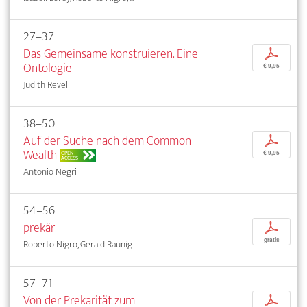
27–37
Das Gemeinsame konstruieren. Eine
p
Ontologie
€ 9,95
Judith Revel
38–50
Auf der Suche nach dem Common
p
Wealth
OPEN
€ 9,95
ACCESS
Antonio Negri
54–56
prekär
p
gratis
Roberto Nigro, Gerald Raunig
57–71
Von der Prekarität zum
p