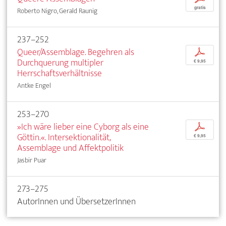
gratis
Roberto Nigro, Gerald Raunig
237–252
Queer/Assemblage. Begehren als
p
Durchquerung multipler
€ 9,95
Herrschaftsverhältnisse
Antke Engel
253–270
»Ich wäre lieber eine Cyborg als eine
p
Göttin.«. Intersektionalität,
€ 9,95
Assemblage und Affektpolitik
Jasbir Puar
273–275
AutorInnen und ÜbersetzerInnen