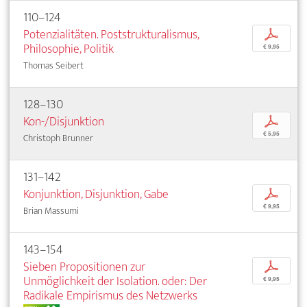
110–124
Potenzialitäten. Poststrukturalismus,
p
Philosophie, Politik
€ 9,95
Thomas Seibert
128–130
Kon-/Disjunktion
p
€ 5,95
Christoph Brunner
131–142
Konjunktion, Disjunktion, Gabe
p
€ 9,95
Brian Massumi
143–154
Sieben Propositionen zur
p
Unmöglichkeit der Isolation. oder: Der
€ 9,95
Radikale Empirismus des Netzwerks