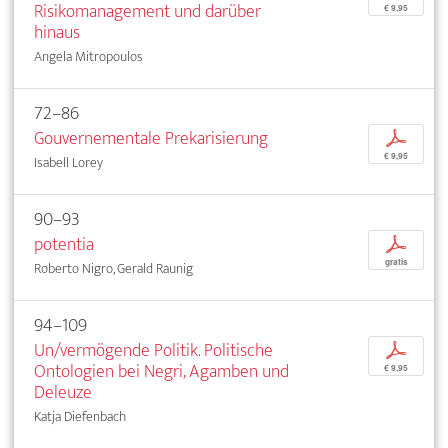
Risikomanagement und darüber
€ 9,95
hinaus
Angela Mitropoulos
72–86
Gouvernementale Prekarisierung
p
€ 9,95
Isabell Lorey
90–93
potentia
p
gratis
Roberto Nigro, Gerald Raunig
94–109
Un/vermögende Politik. Politische
p
Ontologien bei Negri, Agamben und
€ 9,95
Deleuze
Katja Diefenbach