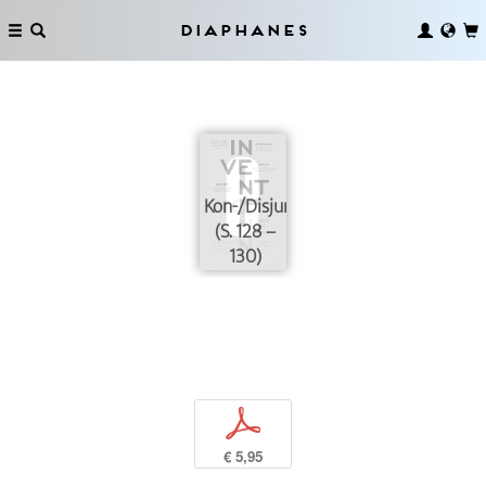
Diaphanes
Kon-/Disjunktion
(S. 128 –
130)
p
€ 5,95