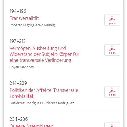
194–196
Transversalität
p
gratis
Roberto Nigro, Gerald Raunig
197–213
Vermögen, Ausbeutung und
p
Widerstand der Subjekt-Körper. Für
€ 9,95
eine transversale Veränderung
Boyan Manchev
214–229
Politiken der Affekte. Transversale
p
Konvivialität
€ 9,95
Gutiérrez Rodríguez Gutiérrez Rodríguez
234–236
Queere Assemblagen
p