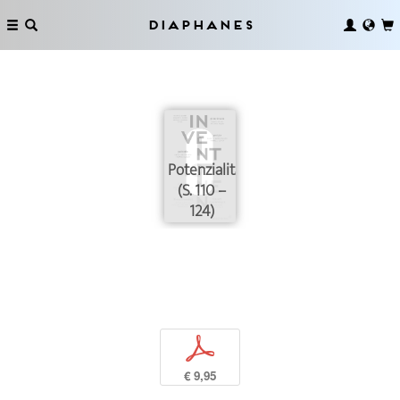
Diaphanes
Potenzialitäten
(S. 110 –
124)
p
€ 9,95