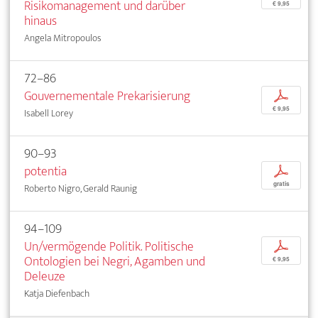
Risikomanagement und darüber
€ 9,95
hinaus
Angela Mitropoulos
72–86
Gouvernementale Prekarisierung
p
€ 9,95
Isabell Lorey
90–93
potentia
p
gratis
Roberto Nigro, Gerald Raunig
94–109
Un/vermögende Politik. Politische
p
Ontologien bei Negri, Agamben und
€ 9,95
Deleuze
Katja Diefenbach