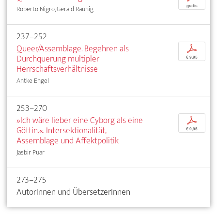
gratis
Roberto Nigro, Gerald Raunig
237–252
Queer/Assemblage. Begehren als
p
Durchquerung multipler
€ 9,95
Herrschaftsverhältnisse
Antke Engel
253–270
»Ich wäre lieber eine Cyborg als eine
p
Göttin.«. Intersektionalität,
€ 9,95
Assemblage und Affektpolitik
Jasbir Puar
273–275
AutorInnen und ÜbersetzerInnen