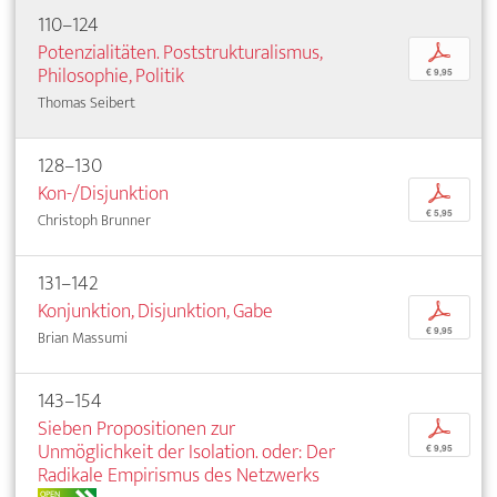
110–124
Potenzialitäten. Poststrukturalismus,
p
Philosophie, Politik
€ 9,95
Thomas Seibert
128–130
Kon-/Disjunktion
p
€ 5,95
Christoph Brunner
131–142
Konjunktion, Disjunktion, Gabe
p
€ 9,95
Brian Massumi
143–154
Sieben Propositionen zur
p
Unmöglichkeit der Isolation. oder: Der
€ 9,95
Radikale Empirismus des Netzwerks
OPEN