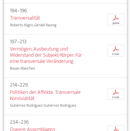
194–196
Transversalität
p
gratis
Roberto Nigro, Gerald Raunig
197–213
Vermögen, Ausbeutung und
p
Widerstand der Subjekt-Körper. Für
€ 9,95
eine transversale Veränderung
Boyan Manchev
214–229
Politiken der Affekte. Transversale
p
Konvivialität
€ 9,95
Gutiérrez Rodríguez Gutiérrez Rodríguez
234–236
Queere Assemblagen
p