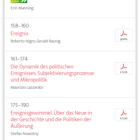
ACCESS
Erin Manning
158–160
Ereignis
p
gratis
Roberto Nigro, Gerald Raunig
161–174
Die Dynamik des politischen
p
Ereignisses. Subjektivierungsprozesse
€ 9,95
und Mikropolitik
Maurizio Lazzarato
175–190
Ereignisgewimmel. Über das Neue in
p
der Geschichte und die Politiken der
€ 9,95
Äußerung
Stefan Nowotny