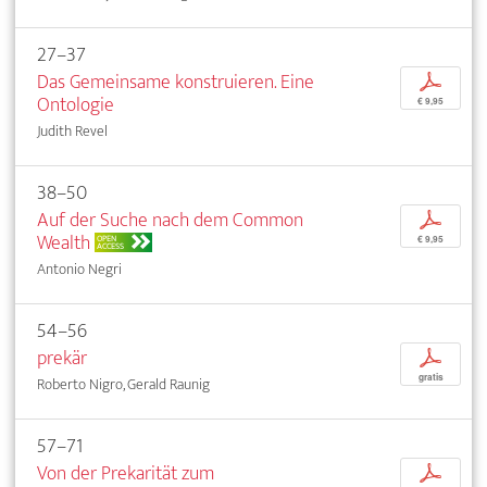
27–37
Das Gemeinsame konstruieren. Eine
p
Ontologie
€ 9,95
Judith Revel
38–50
Auf der Suche nach dem Common
p
Wealth
OPEN
€ 9,95
ACCESS
Antonio Negri
54–56
prekär
p
gratis
Roberto Nigro, Gerald Raunig
57–71
Von der Prekarität zum
p