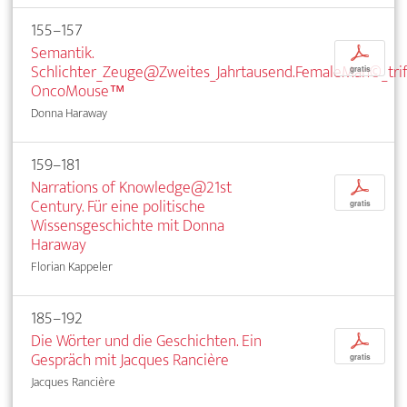
155–157
Semantik.
p
Schlichter_Zeuge@Zweites_Jahrtausend.FemaleMan©_trif
gratis
OncoMouse™
Donna Haraway
159–181
Narrations of Knowledge@21st
p
Century. Für eine politische
gratis
Wissensgeschichte mit Donna
Haraway
Florian Kappeler
185–192
Die Wörter und die Geschichten. Ein
p
Gespräch mit Jacques Rancière
gratis
Jacques Rancière