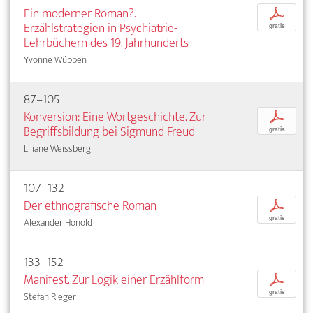
Ein moderner Roman?.
p
Erzählstrategien in Psychiatrie-
gratis
Lehrbüchern des 19. Jahrhunderts
Yvonne Wübben
87–105
Konversion: Eine Wortgeschichte. Zur
p
Begriffsbildung bei Sigmund Freud
gratis
Liliane Weissberg
107–132
Der ethnografische Roman
p
gratis
Alexander Honold
133–152
Manifest. Zur Logik einer Erzählform
p
gratis
Stefan Rieger