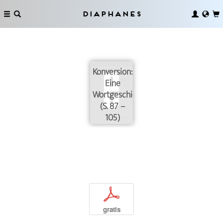
Diaphanes
Konversion:
Eine
Wortgeschichte
(S. 87 –
105)
p
gratis