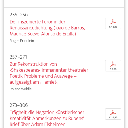
235–256
Der inszenierte Furor in der
p
Renaissancedichtung (João de Barros,
€ 14,95
Maurice Scève, Alonso de Ercilla)
Roger Friedlein
257–271
Zur Rekonstruktion von
p
›Shakespeares‹ immanenter theatraler
€ 9,95
Poetik. Probleme und Auswege –
aufgezeigt am ›Hamlet‹
Roland Weidle
273–306
Trägheit, die Negation künstlerischer
p
Kreativität. Anmerkungen zu Rubens'
€ 14,95
Brief über Adam Elsheimer