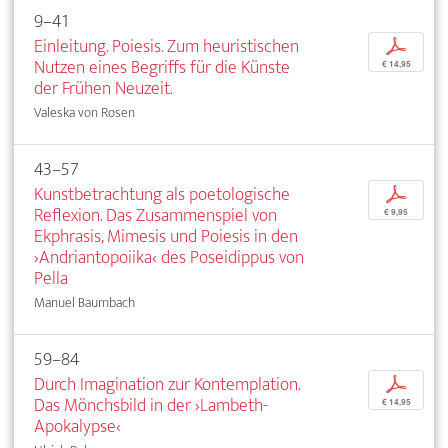
9–41
Einleitung. Poiesis. Zum heuristischen
p
Nutzen eines Begriffs für die Künste
€ 14,95
der Frühen Neuzeit.
Valeska von Rosen
43–57
Kunstbetrachtung als poetologische
p
Reflexion. Das Zusammenspiel von
€ 9,95
Ekphrasis, Mimesis und Poiesis in den
›Andriantopoiika‹ des Poseidippus von
Pella
Manuel Baumbach
59–84
Durch Imagination zur Kontemplation.
p
Das Mönchsbild in der ›Lambeth-
€ 14,95
Apokalypse‹