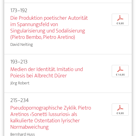
173–192
Die Produktion poetischer Autorität
p
im Spannungsfeld von
€ 9,95
Singularisierung und Sodalisierung
(Pietro Bembo, Pietro Aretino)
David Nelting
193–213
Medien der Identität. Imitatio und
p
Poiesis bei Albrecht Dürer
€ 14,95
Jörg Robert
215–234
Pseudopornographische Zyklik. Pietro
p
Aretinos ›Sonetti lussuriosi‹ als
€ 9,95
kalkulierte Ostentation lyrischer
Normabweichung
Bernhard Huss