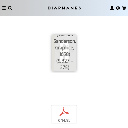
Rubens
Diaphanes
mit
verschränkten
Armen
(William
Sanderson,
Graphice,
1658)
(S. 327 –
375)
p
€ 14,95