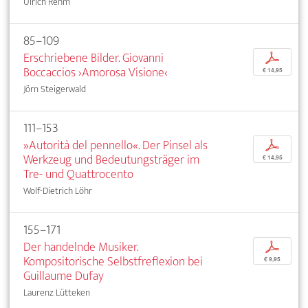
Ulrich Rehm
85–109
Erschriebene Bilder. Giovanni
p
Boccaccios ›Amorosa Visione‹
€ 14,95
Jörn Steigerwald
111–153
»Autorità del pennello«. Der Pinsel als
p
Werkzeug und Bedeutungsträger im
€ 14,95
Tre- und Quattrocento
Wolf-Dietrich Löhr
155–171
Der handelnde Musiker.
p
Kompositorische Selbstfreflexion bei
€ 9,95
Guillaume Dufay
Laurenz Lütteken