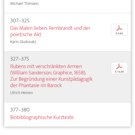
Michael Thimann
307–325
Das Malen lieben. Rembrandt und der
p
poietische Akt
€ 9,95
Karin Gludovatz
327–375
Rubens mit verschränkten Armen
p
(William Sanderson, Graphice, 1658).
€ 14,95
Zur Begründung einer Kunstpädagogik
der Phantasie im Barock
Ulrich Heinen
377–380
Biobibliographische Kurztexte