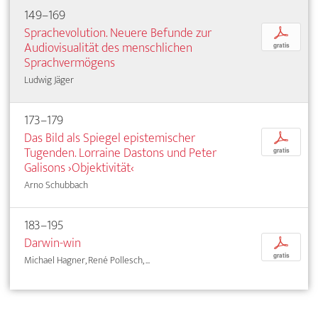
149–169
Sprachevolution. Neuere Befunde zur
p
Audiovisualität des menschlichen
gratis
Sprachvermögens
Ludwig Jäger
173–179
Das Bild als Spiegel epistemischer
p
Tugenden. Lorraine Dastons und Peter
gratis
Galisons ›Objektivität‹
Arno Schubbach
183–195
Darwin-win
p
gratis
Michael Hagner, René Pollesch, ...