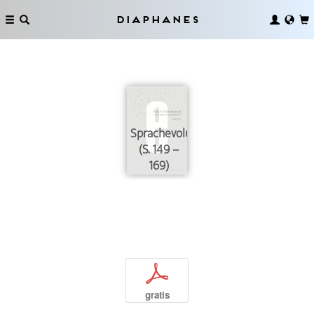
Diaphanes
Sprachevolution
(S. 149 –
169)
p
gratis