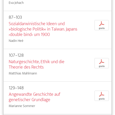
Eva Johach
87–103
Sozialdarwinistische Ideen und
p
»biologische Politik« in Taiwan. Japans
gratis
›double bind‹ um 1900
Nadin Heé
107–128
Naturgeschichte, Ethik und die
p
Theorie des Rechts
gratis
Matthias Mahlmann
129–148
Angewandte Geschichte auf
p
genetischer Grundlage
gratis
Marianne Sommer