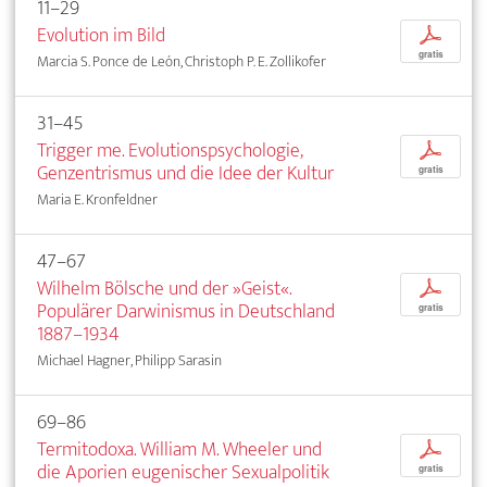
11–29
Evolution im Bild
p
gratis
Marcia S. Ponce de León, Christoph P. E. Zollikofer
31–45
Trigger me. Evolutionspsychologie,
p
Genzentrismus und die Idee der Kultur
gratis
Maria E. Kronfeldner
47–67
Wilhelm Bölsche und der »Geist«.
p
Populärer Darwinismus in Deutschland
gratis
1887–1934
Michael Hagner, Philipp Sarasin
69–86
Termitodoxa. William M. Wheeler und
p
die Aporien eugenischer Sexualpolitik
gratis