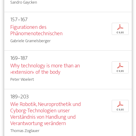
Sandro Gaycken
157–167
Figurationen des
p
Phänomenotechnischen
€ 9,95
Gabriele Gramelsberger
169–187
Why technology is more than an
p
›extension‹ of the body
€ 9,95
Peter Woelert
189–203
Wie Robotik, Neuroprothetik und
p
Cyborg-Technologien unser
€ 9,95
Verständnis von Handlung und
Verantwortung verändern
Thomas Zoglauer