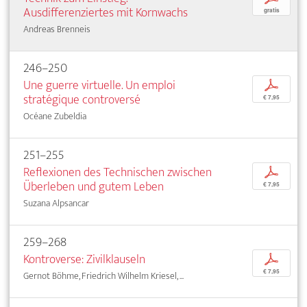
Ausdifferenziertes mit Kornwachs
gratis
Andreas Brenneis
246–250
Une guerre virtuelle. Un emploi
p
stratégique controversé
€ 7,95
Océane Zubeldia
251–255
Reflexionen des Technischen zwischen
p
Überleben und gutem Leben
€ 7,95
Suzana Alpsancar
259–268
Kontroverse: Zivilklauseln
p
€ 7,95
Gernot Böhme, Friedrich Wilhelm Kriesel, ...