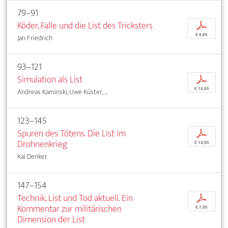
79–91
Köder, Falle und die List des Tricksters
p
€ 9,95
Jan Friedrich
93–121
Simulation als List
p
€ 14,95
Andreas Kaminski, Uwe Küster, ...
123–145
Spuren des Tötens. Die List im
p
Drohnenkrieg
€ 14,95
Kai Denker
147–154
Technik, List und Tod aktuell. Ein
p
Kommentar zur militärischen
€ 7,95
Dimension der List