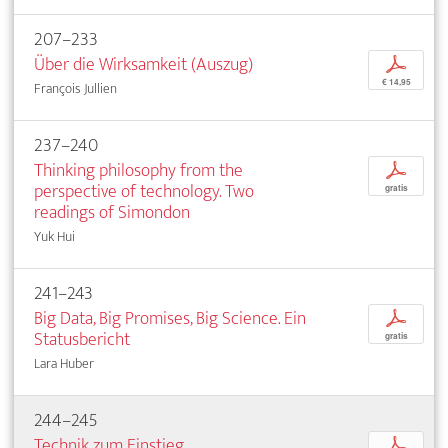
207–233
Über die Wirksamkeit (Auszug)
p
€ 14,95
François Jullien
237–240
Thinking philosophy from the
p
perspective of technology. Two
gratis
readings of Simondon
Yuk Hui
241–243
Big Data, Big Promises, Big Science. Ein
p
Statusbericht
gratis
Lara Huber
244–245
Technik zum Einstieg.
p