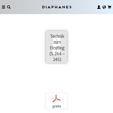
Diaphanes
Technik
zum
Einstieg
(S. 244 –
245)
p
gratis