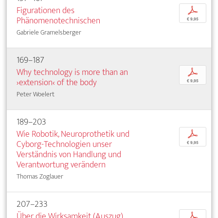
Figurationen des
p
Phänomenotechnischen
€ 9,95
Gabriele Gramelsberger
169–187
Why technology is more than an
p
›extension‹ of the body
€ 9,95
Peter Woelert
189–203
Wie Robotik, Neuroprothetik und
p
Cyborg-Technologien unser
€ 9,95
Verständnis von Handlung und
Verantwortung verändern
Thomas Zoglauer
207–233
Über die Wirksamkeit (Auszug)
p