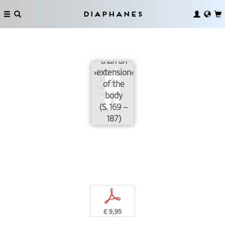
Diaphanes
Why
technology
is more
than an
›extension‹
of the
body
(S. 169 –
187)
p
€ 9,95