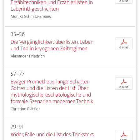
Erzähltechniken und Erzählerlisten in
€ 14,95
Labyrinthgeschichten
Monika Schmitz-Emans
35–56
Die Vergänglichkeit überlisten. Leben
p
und Tod in kryogenen Zeitregimen
€ 14,95
Alexander Friedrich
57–77
Ewiger Prometheus, lange Schatten
p
Gottes und die Listen der List. Über
€ 14,95
mythologische, eschatologische und
formale Szenarien moderner Technik
Christine Blättler
79–91
Köder, Falle und die List des Tricksters
p
€ 9,95