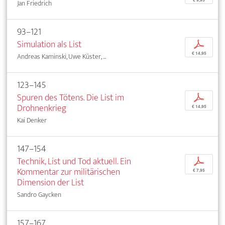
Jan Friedrich
93–121
Simulation als List
p
€ 14,95
Andreas Kaminski, Uwe Küster, ...
123–145
Spuren des Tötens. Die List im
p
Drohnenkrieg
€ 14,95
Kai Denker
147–154
Technik, List und Tod aktuell. Ein
p
Kommentar zur militärischen
€ 7,95
Dimension der List
Sandro Gaycken
157–167