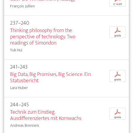
€ 14,95
François Jullien
237–240
Thinking philosophy from the
p
perspective of technology. Two
gratis
readings of Simondon
Yuk Hui
241–243
Big Data, Big Promises, Big Science. Ein
p
Statusbericht
gratis
Lara Huber
244–245
Technik zum Einstieg.
p
Ausdifferenziertes mit Kornwachs
gratis
Andreas Brenneis