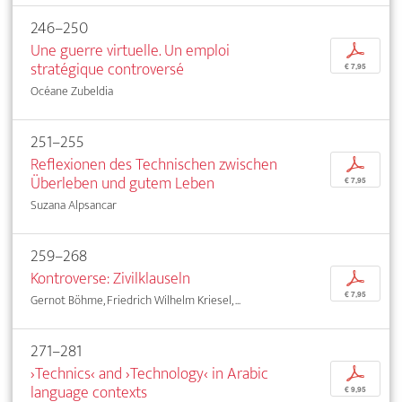
246–250
Une guerre virtuelle. Un emploi
p
stratégique controversé
€ 7,95
Océane Zubeldia
251–255
Reflexionen des Technischen zwischen
p
Überleben und gutem Leben
€ 7,95
Suzana Alpsancar
259–268
Kontroverse: Zivilklauseln
p
€ 7,95
Gernot Böhme, Friedrich Wilhelm Kriesel, ...
271–281
›Technics‹ and ›Technology‹ in Arabic
p
language contexts
€ 9,95