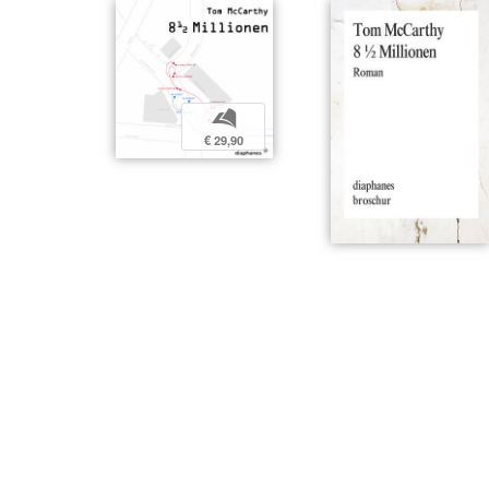
b
€ 29,90