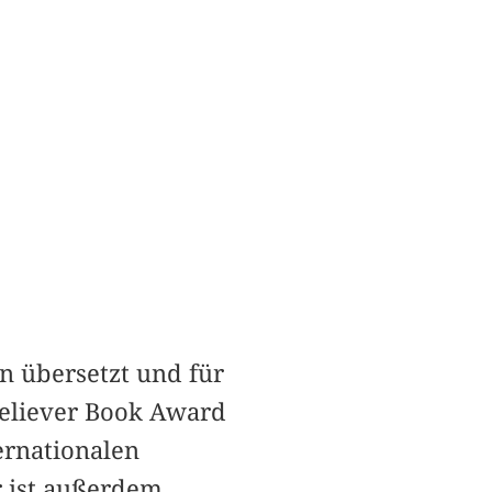
 übersetzt und für
 Believer Book Award
ernationalen
r ist außerdem