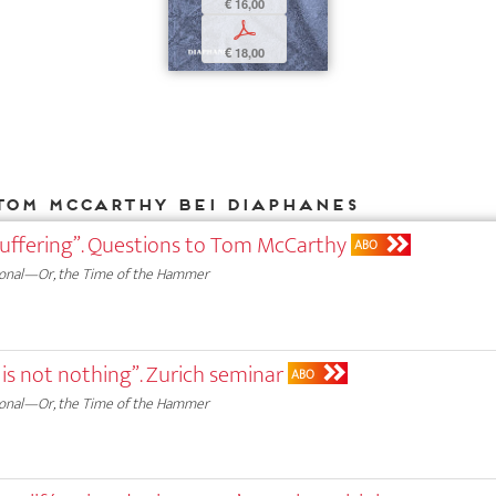
€ 16,00
p
€ 18,00
Tom McCarthy bei DIAPHANES
uffering”. Questions to Tom McCarthy
ABO
onal—Or, the Time of the Hammer
is not nothing”. Zurich seminar
ABO
onal—Or, the Time of the Hammer