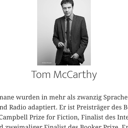
Tom McCarthy
ane wurden in mehr als zwanzig Sprachen
nd Radio adaptiert. Er ist Preisträger des
pbell Prize for Fiction, Finalist des Int
d zweimaliger Finalist des Booker Prize. E