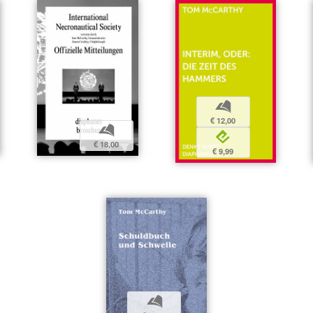
b
€ 12,00
b
e
€ 18,00
€ 9,99
b