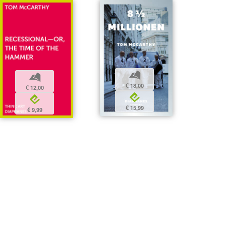
b
b
€ 18,00
€ 12,00
e
e
€ 15,99
€ 9,99