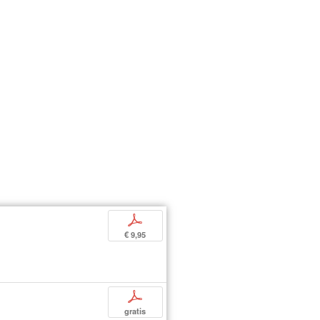
p
€ 9,95
p
gratis