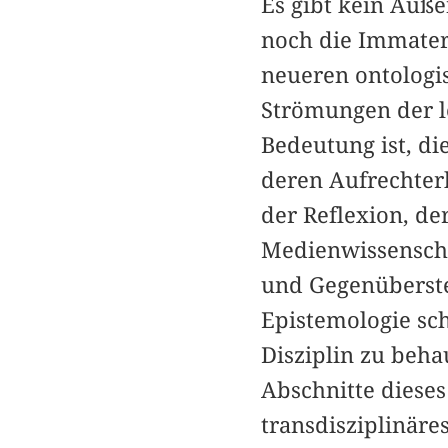
Es gibt kein Auße
noch die Immateri
neueren ontologis
Strömungen der le
Bedeutung ist, di
deren Aufrechter
der Reflexion, de
Medienwissenschaf
und Gegenüberste
Epistemologie sch
Disziplin zu beh
Abschnitte dieses
transdisziplinäre