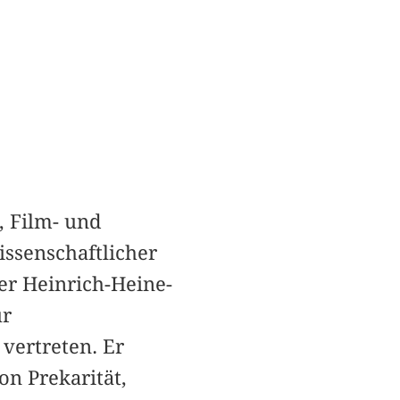
-, Film- und
ssenschaftlicher
er Heinrich-Heine-
ür
vertreten. Er
n Prekarität,