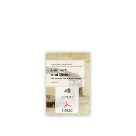
b
€ 69,90
p
€ 69,90