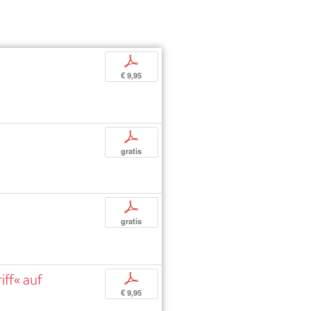
p
€ 9,95
p
gratis
p
gratis
iff« auf
p
€ 9,95