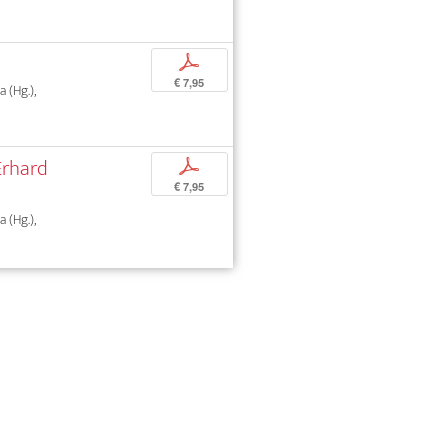
p
€ 7,95
 (Hg.),
Erhard
p
€ 7,95
 (Hg.),