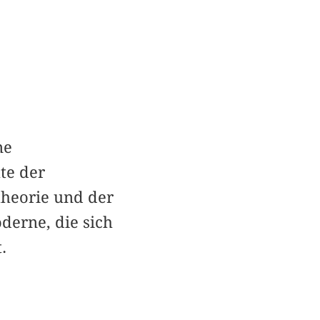
ne
te der
theorie und der
derne, die sich
.