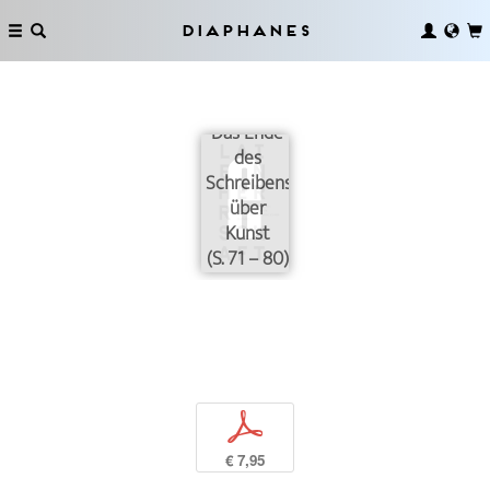
Diaphanes
Das Ende
des
Schreibens
über
Kunst
(S. 71 – 80)
p
€ 7,95