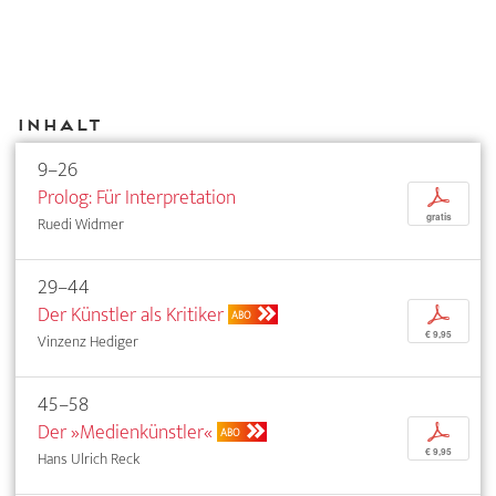
Inhalt
9–26
Prolog: Für Interpretation
p
gratis
Ruedi Widmer
29–44
Der Künstler als Kritiker
p
ABO
€ 9,95
Vinzenz Hediger
45–58
Der »Medienkünstler«
p
ABO
€ 9,95
Hans Ulrich Reck