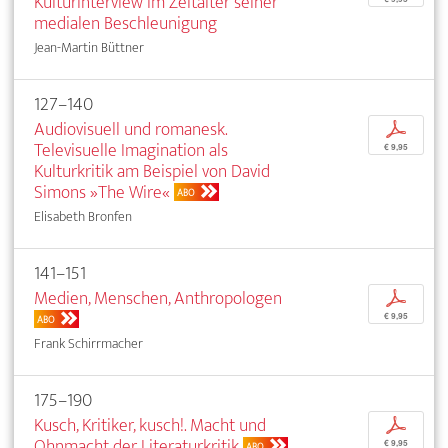
Kulturinterview im Zeitalter seiner
medialen Beschleunigung
Jean-Martin Büttner
127–140
Audiovisuell und romanesk.
p
Televisuelle Imagination als
€ 9,95
Kulturkritik am Beispiel von David
Simons »The Wire«
ABO
Elisabeth Bronfen
141–151
Medien, Menschen, Anthropologen
p
€ 9,95
ABO
Frank Schirrmacher
175–190
Kusch, Kritiker, kusch!. Macht und
p
Ohnmacht der Literaturkritik
€ 9,95
ABO