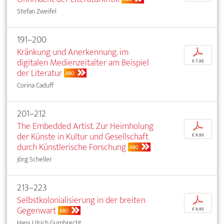
Stefan Zweifel
191–200
Kränkung und Anerkennung. im
p
digitalen Medienzeitalter am Beispiel
€ 7,95
der Literatur
ABO
Corina Caduff
201–212
The Embedded Artist. Zur Heimholung
p
der Künste in Kultur und Gesellschaft
€ 9,95
durch Künstlerische Forschung
ABO
Jörg Scheller
213–223
Selbstkolonialisierung in der breiten
p
Gegenwart
€ 9,95
ABO
Hans Ulrich Gumbrecht