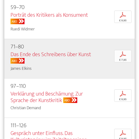
59–70
Porträt des Kritikers als Konsument
p
€ 9,95
ABO
Ruedi Widmer
71–80
Das Ende des Schreibens über Kunst
p
€ 7,95
ABO
James Elkins
97–110
Verklärung und Beschämung. Zur
p
Sprache der Kunstkritik
€ 9,95
ABO
Christian Demand
111–126
Gespräch unter Einfluss. Das
p
€ 9,95