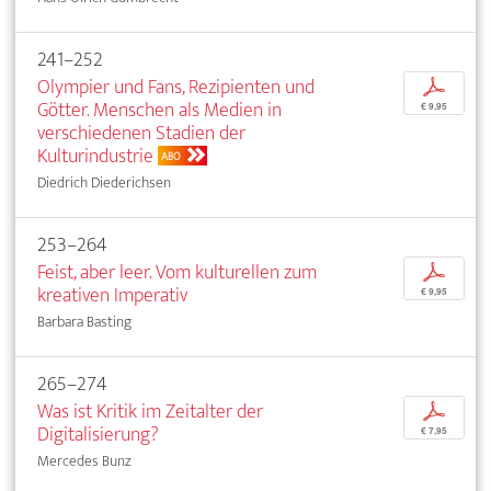
241–252
Olympier und Fans, Rezipienten und
p
Götter. Menschen als Medien in
€ 9,95
verschiedenen Stadien der
Kulturindustrie
ABO
Diedrich Diederichsen
253–264
Feist, aber leer. Vom kulturellen zum
p
kreativen Imperativ
€ 9,95
Barbara Basting
265–274
Was ist Kritik im Zeitalter der
p
Digitalisierung?
€ 7,95
Mercedes Bunz