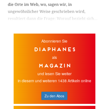
die Orte im Web, wo, sagen wir, in
ungewöhnlicher Weise geschrieben wird,
resultiert dann die Frage: Worauf bezieht sich...
Abonnieren Sie
diaphanes
als
Magazin
und lesen Sie weiter
in diesem und weiteren 1438 Artikeln online
Zu den Abos