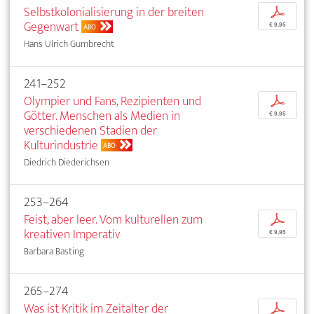
Selbstkolonialisierung in der breiten
p
Gegenwart
€ 9,95
ABO
Hans Ulrich Gumbrecht
241–252
Olympier und Fans, Rezipienten und
p
Götter. Menschen als Medien in
€ 9,95
verschiedenen Stadien der
Kulturindustrie
ABO
Diedrich Diederichsen
253–264
Feist, aber leer. Vom kulturellen zum
p
kreativen Imperativ
€ 9,95
Barbara Basting
265–274
Was ist Kritik im Zeitalter der
p