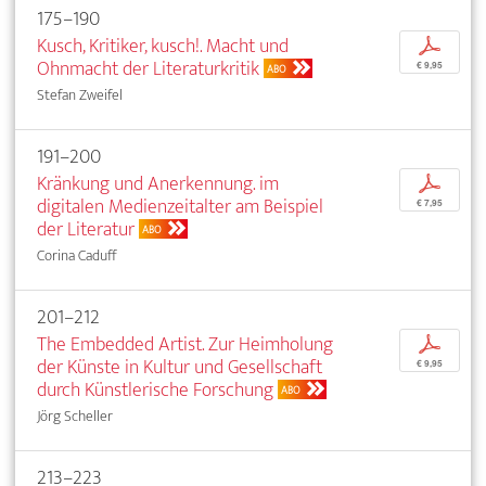
175–190
Kusch, Kritiker, kusch!. Macht und
p
Ohnmacht der Literaturkritik
€ 9,95
ABO
Stefan Zweifel
191–200
Kränkung und Anerkennung. im
p
digitalen Medienzeitalter am Beispiel
€ 7,95
der Literatur
ABO
Corina Caduff
201–212
The Embedded Artist. Zur Heimholung
p
der Künste in Kultur und Gesellschaft
€ 9,95
durch Künstlerische Forschung
ABO
Jörg Scheller
213–223