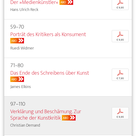
Der »Medienkünstler«
p
ABO
€ 9,95
Hans Ulrich Reck
59–70
Porträt des Kritikers als Konsument
p
€ 9,95
ABO
Ruedi Widmer
71–80
Das Ende des Schreibens über Kunst
p
€ 7,95
ABO
James Elkins
97–110
Verklärung und Beschämung. Zur
p
Sprache der Kunstkritik
€ 9,95
ABO
Christian Demand