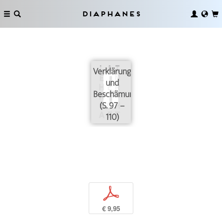
Diaphanes
Verklärung
und
Beschämung
(S. 97 –
110)
p
€ 9,95