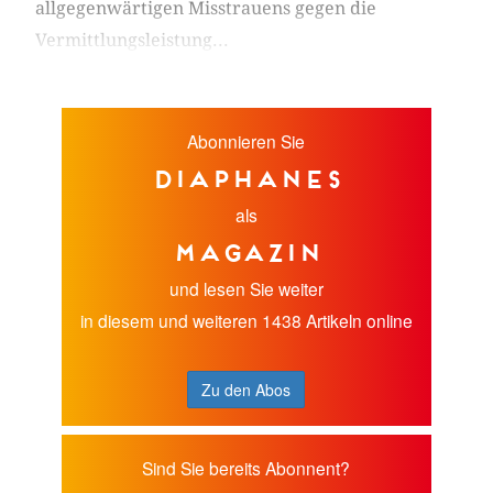
allgegenwärtigen Misstrauens gegen die
Vermittlungsleistung...
Abonnieren Sie
diaphanes
als
Magazin
und lesen Sie weiter
in diesem und weiteren 1438 Artikeln online
Zu den Abos
Sind Sie bereits Abonnent?