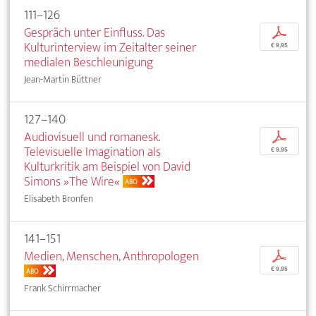
111–126
Gespräch unter Einfluss. Das
p
Kulturinterview im Zeitalter seiner
€ 9,95
medialen Beschleunigung
Jean-Martin Büttner
127–140
Audiovisuell und romanesk.
p
Televisuelle Imagination als
€ 9,95
Kulturkritik am Beispiel von David
Simons »The Wire«
ABO
Elisabeth Bronfen
141–151
Medien, Menschen, Anthropologen
p
€ 9,95
ABO
Frank Schirrmacher