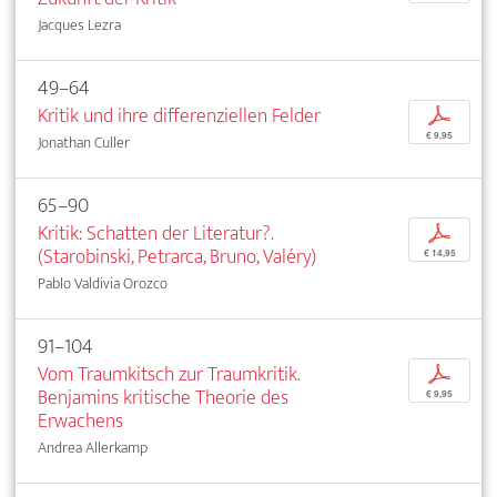
Jacques Lezra
49–64
Kritik und ihre differenziellen Felder
p
€ 9,95
Jonathan Culler
65–90
Kritik: Schatten der Literatur?.
p
(Starobinski, Petrarca, Bruno, Valéry)
€ 14,95
Pablo Valdivia Orozco
91–104
Vom Traumkitsch zur Traumkritik.
p
Benjamins kritische Theorie des
€ 9,95
Erwachens
Andrea Allerkamp