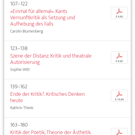
107–122
»Einmal für allemal«. Kants
p
Vernunftkritik als Setzung und
€ 9,95
Aufhebung des Falls
Carolin Blumenberg
123–138
Szene der Distanz. Kritik und theatrale
p
Autorisierung
€ 9,95
Sophie Witt
139–162
Ende der Kritik?. Kritisches Denken
p
heute
€ 14,95
Kathrin Thiele
163–180
Kritik der Poetik, Theorie der Ästhetik.
p