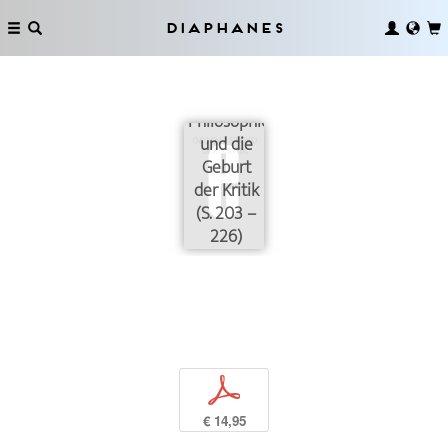
Diaphanes
Der
philosophische
Tod der
Philosophie
und die
Geburt
der Kritik
(S. 203 –
226)
p
€ 14,95