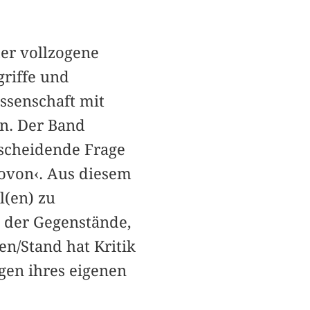
er vollzogene
griffe und
issenschaft mit
en. Der Band
tscheidende Frage
ovon‹. Aus diesem
l(en) zu
t der Gegenstände,
n/Stand hat Kritik
gen ihres eigenen