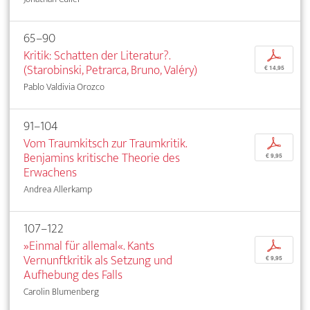
65–90
Kritik: Schatten der Literatur?.
p
(Starobinski, Petrarca, Bruno, Valéry)
€ 14,95
Pablo Valdivia Orozco
91–104
Vom Traumkitsch zur Traumkritik.
p
Benjamins kritische Theorie des
€ 9,95
Erwachens
Andrea Allerkamp
107–122
»Einmal für allemal«. Kants
p
Vernunftkritik als Setzung und
€ 9,95
Aufhebung des Falls
Carolin Blumenberg