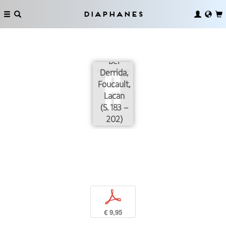
Diaphanes
Dispositiv
bei
Derrida,
Foucault,
Lacan
(S. 183 –
202)
p
€ 9,95