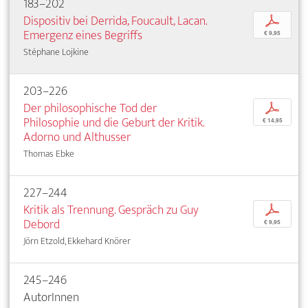
183–202
Dispositiv bei Derrida, Foucault, Lacan.
p
Emergenz eines Begriffs
€ 9,95
Stéphane Lojkine
203–226
Der philosophische Tod der
p
Philosophie und die Geburt der Kritik.
€ 14,95
Adorno und Althusser
Thomas Ebke
227–244
Kritik als Trennung. Gespräch zu Guy
p
Debord
€ 9,95
Jörn Etzold, Ekkehard Knörer
245–246
AutorInnen