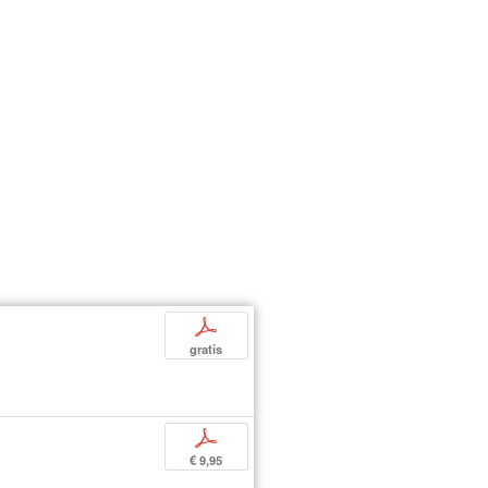
p
gratis
p
€ 9,95