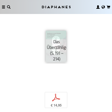
Diaphanes
Das
Überzählige
(S. 191 –
214)
p
€ 14,95