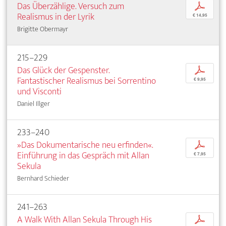
Das Überzählige. Versuch zum
p
Realismus in der Lyrik
€ 14,95
Brigitte Obermayr
215–229
Das Glück der Gespenster.
p
Fantastischer Realismus bei Sorrentino
€ 9,95
und Visconti
Daniel Illger
233–240
»Das Dokumentarische neu erfinden«.
p
Einführung in das Gespräch mit Allan
€ 7,95
Sekula
Bernhard Schieder
241–263
A Walk With Allan Sekula Through His
p