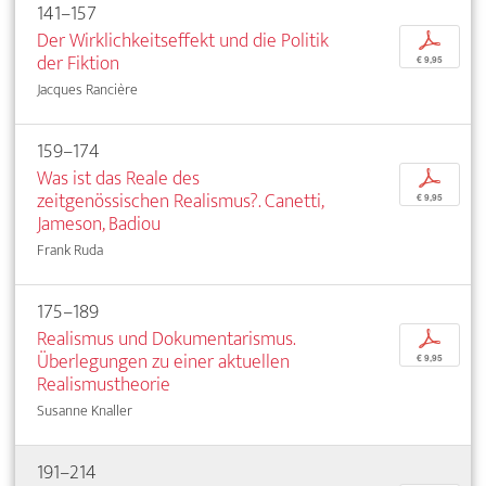
141–157
Der Wirklichkeitseffekt und die Politik
p
der Fiktion
€ 9,95
Jacques Rancière
159–174
Was ist das Reale des
p
zeitgenössischen Realismus?. Canetti,
€ 9,95
Jameson, Badiou
Frank Ruda
175–189
Realismus und Dokumentarismus.
p
Überlegungen zu einer aktuellen
€ 9,95
Realismustheorie
Susanne Knaller
191–214