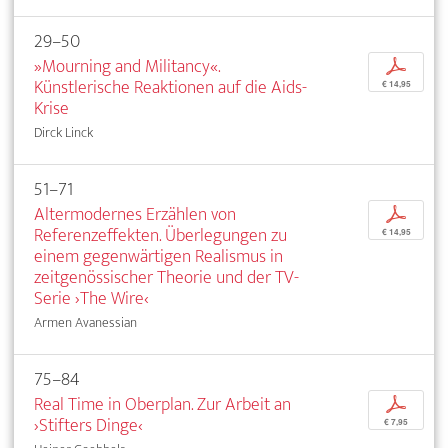
29–50
»Mourning and Militancy«.
p
Künstlerische Reaktionen auf die Aids-
€ 14,95
Krise
Dirck Linck
51–71
Altermodernes Erzählen von
p
Referenzeffekten. Überlegungen zu
€ 14,95
einem gegenwärtigen Realismus in
zeitgenössischer Theorie und der TV-
Serie ›The Wire‹
Armen Avanessian
75–84
Real Time in Oberplan. Zur Arbeit an
p
›Stifters Dinge‹
€ 7,95