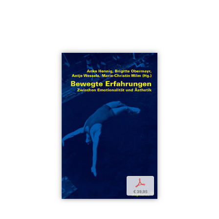
p
€ 39,95