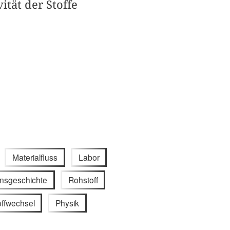
ität der Stoffe
Materialfluss
Labor
nsgeschichte
Rohstoff
offwechsel
Physik