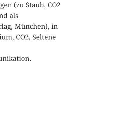
gen (zu Staub, CO2
nd als
lag, München), in
nium, CO2, Seltene
nikation.