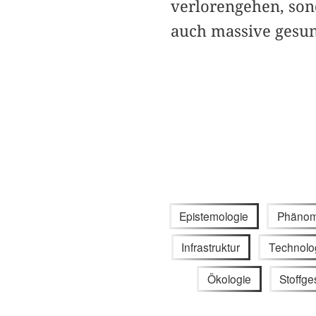
verlorengehen, sond
auch massive gesun
Epistemologie
Phänom
Infrastruktur
Technolo
Ökologie
Stoffge