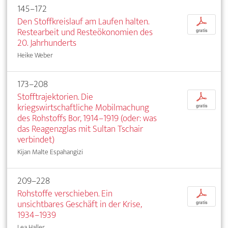
145–172
Den Stoffkreislauf am Laufen halten.
p
Restearbeit und Resteökonomien des
gratis
20. Jahrhunderts
Heike Weber
173–208
Stofftrajektorien. Die
p
kriegswirtschaftliche Mobilmachung
gratis
des Rohstoffs Bor, 1914–1919 (oder: was
das Reagenzglas mit Sultan Tschair
verbindet)
Kijan Malte Espahangizi
209–228
Rohstoffe verschieben. Ein
p
unsichtbares Geschäft in der Krise,
gratis
1934–1939
Lea Haller