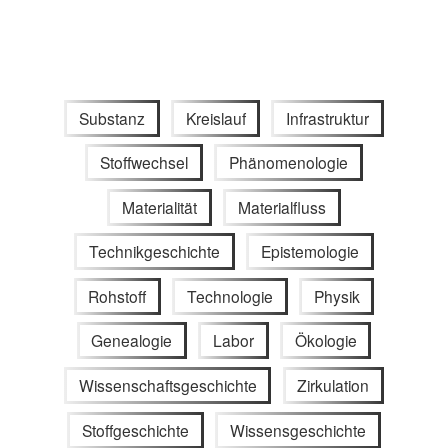
Substanz
Kreislauf
Infrastruktur
Stoffwechsel
Phänomenologie
Materialität
Materialfluss
Technikgeschichte
Epistemologie
Rohstoff
Technologie
Physik
Genealogie
Labor
Ökologie
Wissenschaftsgeschichte
Zirkulation
Stoffgeschichte
Wissensgeschichte