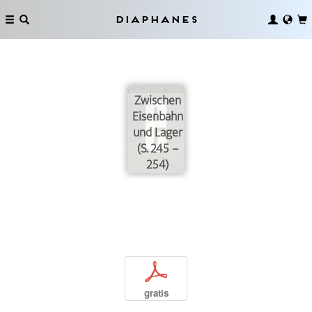
Diaphanes
Zwischen
Eisenbahn
und Lager
(S. 245 –
254)
p
gratis