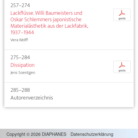
257–274
Lackflüsse. Willi Baumeisters und
p
Oskar Schlemmers japonistische
gratis
Materialästhetik aus der Lackfabrik,
1937–1944
Vera Wolff
275–284
Dissipation
p
gratis
Jens Soentgen
285–288
Autorenverzeichnis
Copyright
©
2026 DIAPHANES
Datenschutzerklärung