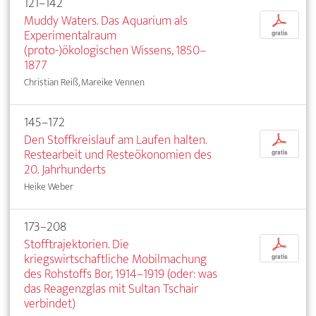
121–142
Muddy Waters. Das Aquarium als
p
Experimentalraum
gratis
(proto-)ökologischen Wissens, 1850–
1877
Christian Reiß, Mareike Vennen
145–172
Den Stoffkreislauf am Laufen halten.
p
Restearbeit und Resteökonomien des
gratis
20. Jahrhunderts
Heike Weber
173–208
Stofftrajektorien. Die
p
kriegswirtschaftliche Mobilmachung
gratis
des Rohstoffs Bor, 1914–1919 (oder: was
das Reagenzglas mit Sultan Tschair
verbindet)