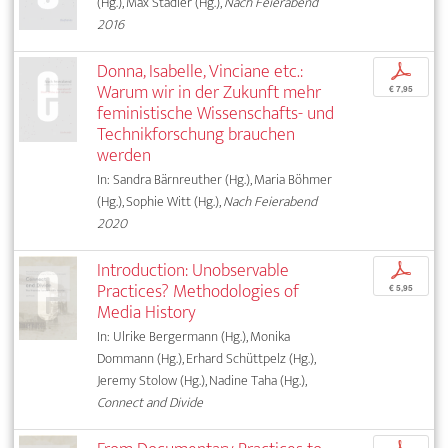
(Hg.), Max Stadler (Hg.),
Nach Feierabend
2016
Donna, Isabelle, Vinciane etc.:
p
Warum wir in der Zukunft mehr
€ 7,95
feministische Wissenschafts- und
Technikforschung brauchen
werden
In: Sandra Bärnreuther (Hg.), Maria Böhmer
(Hg.), Sophie Witt (Hg.),
Nach Feierabend
2020
Introduction: Unobservable
p
Practices? Methodologies of
€ 5,95
Media History
In: Ulrike Bergermann (Hg.), Monika
Dommann (Hg.), Erhard Schüttpelz (Hg.),
Jeremy Stolow (Hg.), Nadine Taha (Hg.),
Connect and Divide