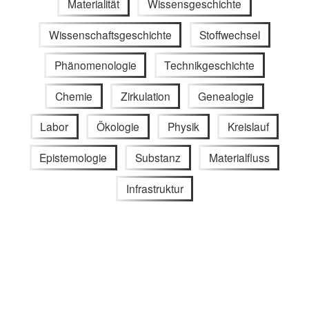
Materialität
Wissensgeschichte
Wissenschaftsgeschichte
Stoffwechsel
Phänomenologie
Technikgeschichte
Chemie
Zirkulation
Genealogie
Labor
Ökologie
Physik
Kreislauf
Epistemologie
Substanz
Materialfluss
Infrastruktur