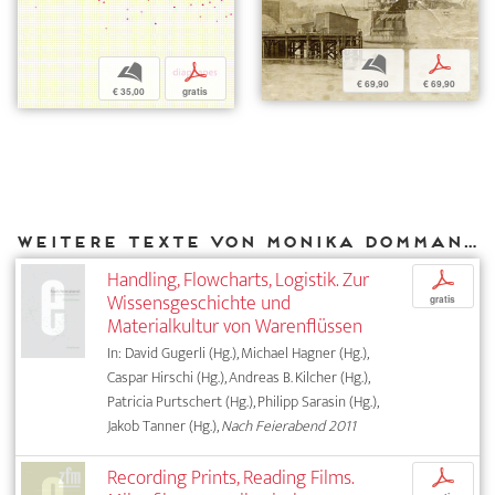
b
p
b
p
€ 69,90
€ 69,90
€ 35,00
gratis
Weitere Texte von Monika Dommann bei DIAPHANES
Handling, Flowcharts, Logistik. Zur
p
Wissensgeschichte und
gratis
Materialkultur von Warenflüssen
In: David Gugerli (Hg.), Michael Hagner (Hg.),
Caspar Hirschi (Hg.), Andreas B. Kilcher (Hg.),
Patricia Purtschert (Hg.), Philipp Sarasin (Hg.),
Jakob Tanner (Hg.),
Nach Feierabend 2011
Recording Prints, Reading Films.
p