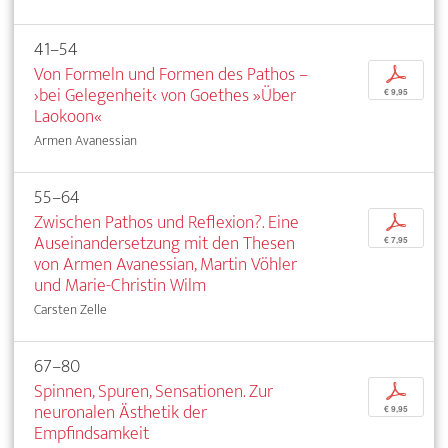
41–54
Von Formeln und Formen des Pathos –
p
›bei Gelegenheit‹ von Goethes »Über
€ 9,95
Laokoon«
Armen Avanessian
55–64
Zwischen Pathos und Reflexion?. Eine
p
Auseinandersetzung mit den Thesen
€ 7,95
von Armen Avanessian, Martin Vöhler
und Marie-Christin Wilm
Carsten Zelle
67–80
Spinnen, Spuren, Sensationen. Zur
p
neuronalen Ästhetik der
€ 9,95
Empfindsamkeit