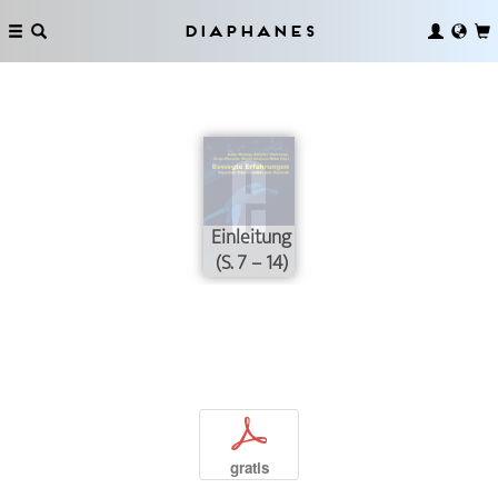
Diaphanes
Einleitung
(S. 7 – 14)
p
gratis