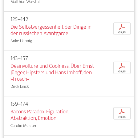
Matthias Warstat
125–142
Die Selbstvergessenheit der Dinge in
p
der russischen Avantgarde
€ 9,95
Anke Hennig
143–157
Désinvolture und Coolness. Über Ernst
p
Jünger, Hipsters und Hans Imhoff, den
€ 9,95
»Frosch«
Dirck Linck
159–174
Bacons Paradox. Figuration,
p
Abstraktion, Emotion
€ 9,95
Carolin Meister