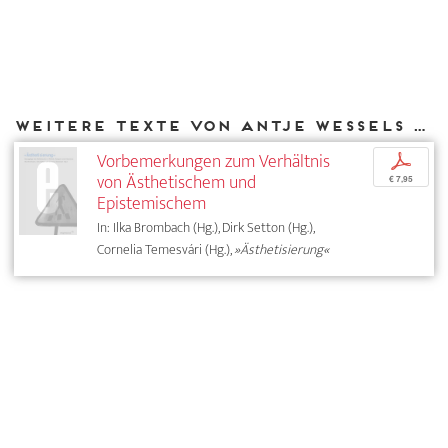
Weitere Texte von Antje Wessels bei DIAPHANES
Vorbemerkungen zum Verhältnis
p
von Ästhetischem und
€ 7,95
Epistemischem
In: Ilka Brombach (Hg.), Dirk Setton (Hg.),
Cornelia Temesvári (Hg.),
»Ästhetisierung«