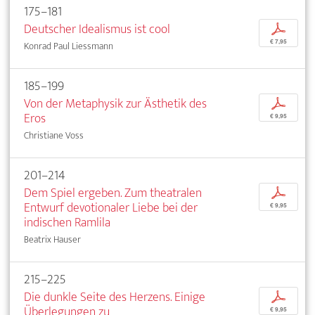
175–181
Deutscher Idealismus ist cool
p
€ 7,95
Konrad Paul Liessmann
185–199
Von der Metaphysik zur Ästhetik des
p
Eros
€ 9,95
Christiane Voss
201–214
Dem Spiel ergeben. Zum theatralen
p
Entwurf devotionaler Liebe bei der
€ 9,95
indischen Ramlila
Beatrix Hauser
215–225
Die dunkle Seite des Herzens. Einige
p
Überlegungen zu
€ 9,95