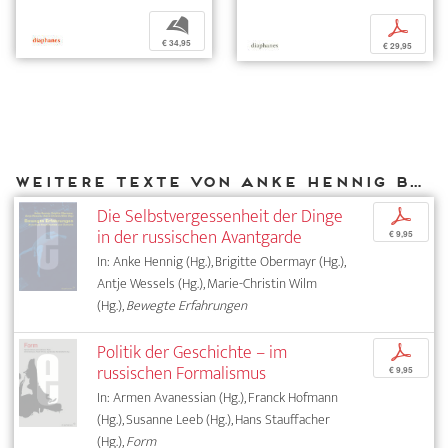
b
p
€ 34,95
€ 29,95
Weitere Texte von Anke Hennig bei DIAPHANES
Die Selbstvergessenheit der Dinge
p
in der russischen Avantgarde
€ 9,95
In: Anke Hennig (Hg.), Brigitte Obermayr (Hg.),
Antje Wessels (Hg.), Marie-Christin Wilm
(Hg.),
Bewegte Erfahrungen
Politik der Geschichte – im
p
russischen Formalismus
€ 9,95
In: Armen Avanessian (Hg.), Franck Hofmann
(Hg.), Susanne Leeb (Hg.), Hans Stauffacher
(Hg.),
Form