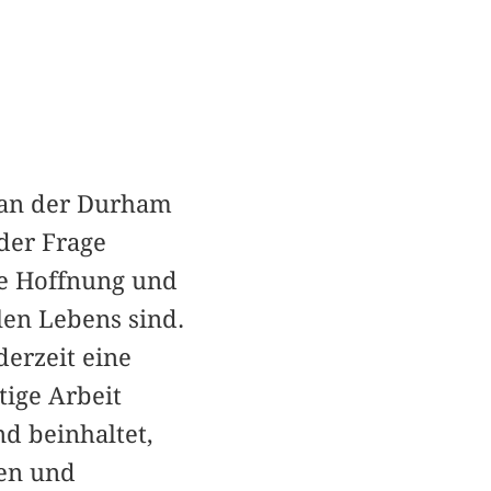
e an der Durham
 der Frage
ie Hoffnung und
len Lebens sind.
derzeit eine
tige Arbeit
nd beinhaltet,
en und