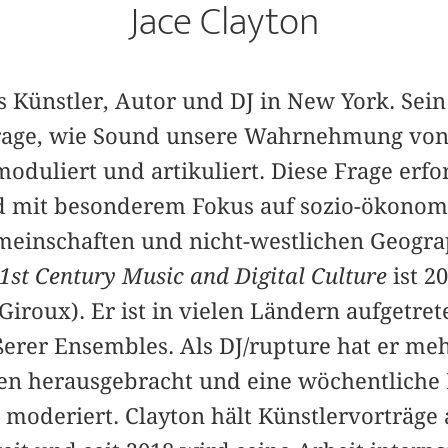
Jace Clayton
ls Künstler, Autor und DJ in New York. Sei
r Frage, wie Sound unsere Wahrnehmung v
duliert und artikuliert. Diese Frage erfor
nd mit besonderem Fokus auf sozio-ökonom
meinschaften und nicht-westlichen Geogra
21st Century Music and Digital Culture
ist 2
 Giroux). Er ist in vielen Ländern aufgetret
ßerer Ensembles. Als DJ/rupture hat er me
lben herausgebracht und eine wöchentliche
deriert. Clayton hält Künstlervorträge a