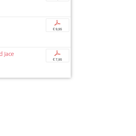
p
€ 9,95
d Jace
p
€ 7,95