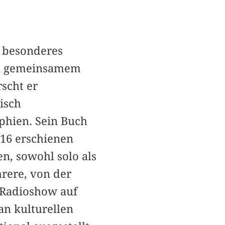
n besonderes
on gemeinsamem
scht er
isch
phien. Sein Buch
016 erschienen
en, sowohl solo als
hrere, von der
 Radioshow auf
n kulturellen