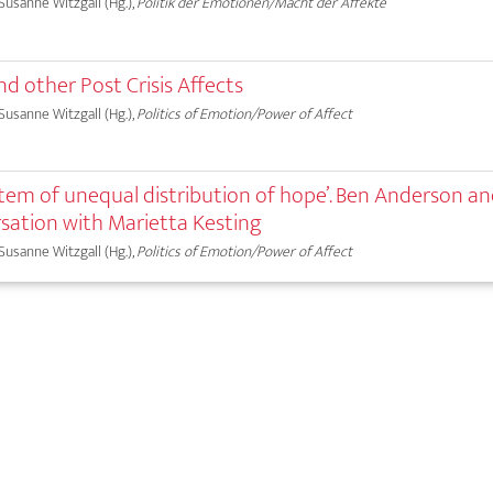
 Susanne Witzgall (Hg.),
Politik der Emotionen/Macht der Affekte
and other Post Crisis Affects
 Susanne Witzgall (Hg.),
Politics of Emotion/Power of Affect
 system of unequal distribution of hope’. Ben Anderson an
rsation with Marietta Kesting
 Susanne Witzgall (Hg.),
Politics of Emotion/Power of Affect