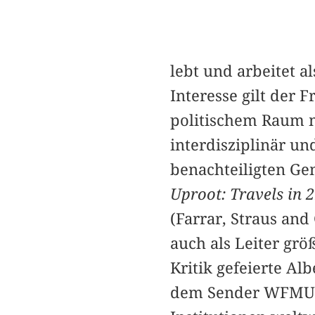
lebt und arbeitet a
Interesse gilt de
politischem Raum mo
interdisziplinär u
benachteiligten Ge
Uproot: Travels in 
(Farrar, Straus and
auch als Leiter grö
Kritik gefeierte A
dem Sender WFMU mo