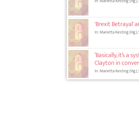
In: Marietta Kesting (Hg.),
'Brexit Betrayal' 
In: Marietta Kesting (Hg.),
‘Basically, it’s a
Clayton in conve
In: Marietta Kesting (Hg.),