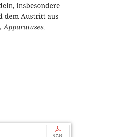
deln, insbesondere
d dem Austritt aus
s, Apparatuses,
p
€ 7,95