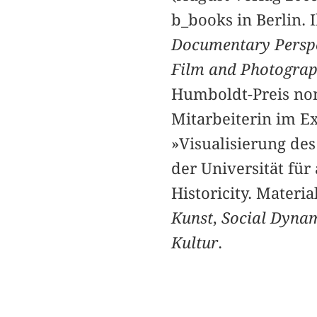
b_books in Berlin. 
Documentary Perspe
Film and Photogra
Humboldt-Preis nom
Mitarbeiterin im E
»Visualisierung de
der Universität fu
Historicity. Materia
Kunst
,
Social Dyna
Kultur
.