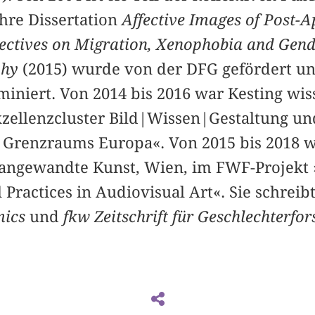
Ihre Dissertation
Affective Images of Post-A
ctives on Migration, Xenophobia and Gende
phy
(2015) wurde von der DFG gefördert un
iniert. Von 2014 bis 2016 war Kesting wis
xzellenzcluster Bild|Wissen|Gestaltung und
s Grenzraums Europa«. Von 2015 bis 2018 w
̈r angewandte Kunst, Wien, im FWF-Projekt 
l Practices in Audiovisual Art«. Sie schreibt 
mics
und
fkw Zeitschrift für Geschlechterfo