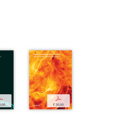
p
p
0,00
€ 30,00