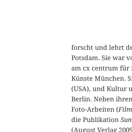
forscht und lehrt d
Potsdam. Sie war vo
am cx centrum für i
Künste München. Si
(USA), und Kultur 
Berlin. Neben ihren
Foto-Arbeiten (
Fil
die Publikation
Sun
(August Verlag 2009)