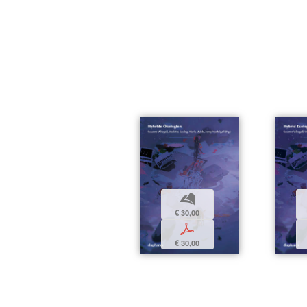
b
€ 30,00
p
€ 30,00