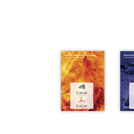
b
€ 30,00
p
€ 30,00