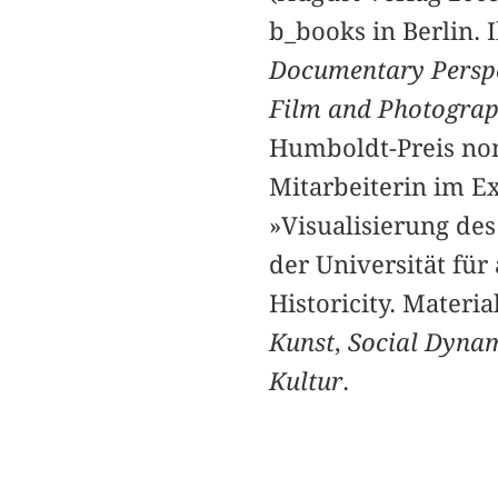
b_books in Berlin. 
Documentary Perspe
Film and Photogra
Humboldt-Preis nom
Mitarbeiterin im E
»Visualisierung de
der Universität fu
Historicity. Materia
Kunst
,
Social Dyna
Kultur
.