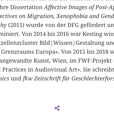
Ihre Dissertation
Affective Images of Post-A
ctives on Migration, Xenophobia and Gende
phy
(2015) wurde von der DFG gefördert un
iniert. Von 2014 bis 2016 war Kesting wis
xzellenzcluster Bild|Wissen|Gestaltung und
s Grenzraums Europa«. Von 2015 bis 2018 w
̈r angewandte Kunst, Wien, im FWF-Projekt 
l Practices in Audiovisual Art«. Sie schreibt 
mics
und
fkw Zeitschrift für Geschlechterfo