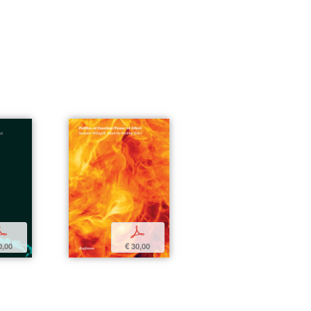
p
p
0,00
€ 30,00