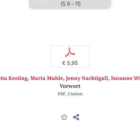
(S. 9 – 11)
p
€ 5,95
tta Kesting
,
Maria Muhle
,
Jenny Nachtigall
,
Susanne Wi
Vorwort
PDF, 3 Seiten