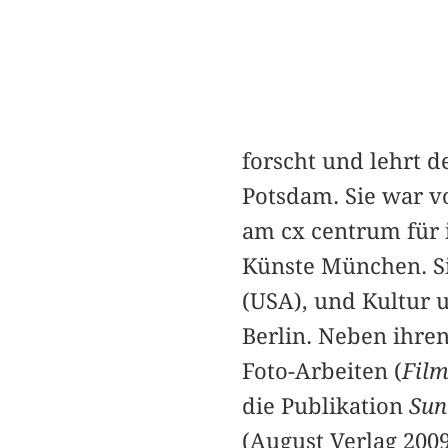
forscht und lehrt d
Potsdam. Sie war vo
am cx centrum für i
Künste München. Si
(USA), und Kultur 
Berlin. Neben ihren
Foto-Arbeiten (
Fil
die Publikation
Sun
(August Verlag 2009)