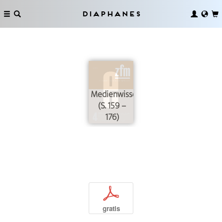
Diaphanes
Medienwissenschaften
(S. 159 –
176)
p
gratis