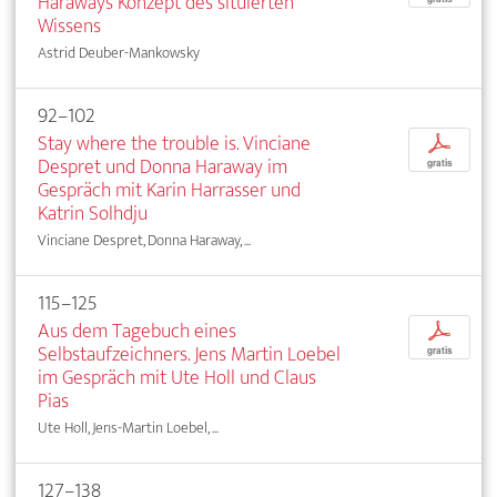
Haraways Konzept des situierten
Wissens
Astrid Deuber-Mankowsky
92–102
Stay where the trouble is. Vinciane
p
Despret und Donna Haraway im
gratis
Gespräch mit Karin Harrasser und
Katrin Solhdju
Vinciane Despret, Donna Haraway, ...
115–125
Aus dem Tagebuch eines
p
Selbstaufzeichners. Jens Martin Loebel
gratis
im Gespräch mit Ute Holl und Claus
Pias
Ute Holl, Jens-Martin Loebel, ...
127–138