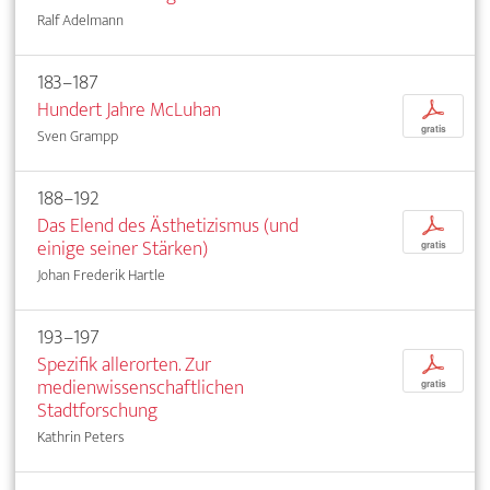
Ralf Adelmann
183–187
Hundert Jahre McLuhan
p
gratis
Sven Grampp
188–192
Das Elend des Ästhetizismus (und
p
einige seiner Stärken)
gratis
Johan Frederik Hartle
193–197
Spezifik allerorten. Zur
p
medienwissenschaftlichen
gratis
Stadtforschung
Kathrin Peters