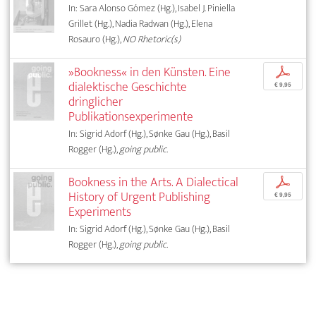
In: Sara Alonso Gómez (Hg.), Isabel J. Piniella
Grillet (Hg.), Nadia Radwan (Hg.), Elena
Rosauro (Hg.),
NO Rhetoric(s)
»Bookness« in den Künsten. Eine
p
dialektische Geschichte
€ 9,95
dringlicher
Publikationsexperimente
In: Sigrid Adorf (Hg.), Sønke Gau (Hg.), Basil
Rogger (Hg.),
going public.
Bookness in the Arts. A Dialectical
p
History of Urgent Publishing
€ 9,95
Experiments
In: Sigrid Adorf (Hg.), Sønke Gau (Hg.), Basil
Rogger (Hg.),
going public.