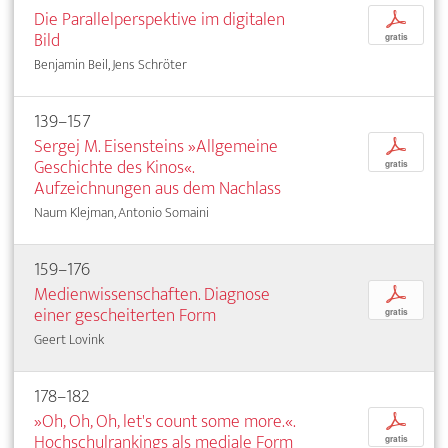
Die Parallelperspektive im digitalen
p
Bild
gratis
Benjamin Beil, Jens Schröter
139–157
Sergej M. Eisensteins »Allgemeine
p
Geschichte des Kinos«.
gratis
Aufzeichnungen aus dem Nachlass
Naum Klejman, Antonio Somaini
159–176
Medienwissenschaften. Diagnose
p
einer gescheiterten Form
gratis
Geert Lovink
178–182
»Oh, Oh, Oh, let's count some more.«.
p
Hochschulrankings als mediale Form
gratis