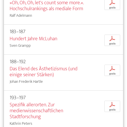
»Oh, Oh, Oh, let's count some more.«.
p
Hochschulrankings als mediale Form
gratis
Ralf Adelmann
183–187
Hundert Jahre McLuhan
p
gratis
Sven Grampp
188–192
Das Elend des Ästhetizismus (und
p
einige seiner Stärken)
gratis
Johan Frederik Hartle
193–197
Spezifik allerorten. Zur
p
medienwissenschaftlichen
gratis
Stadtforschung
Kathrin Peters