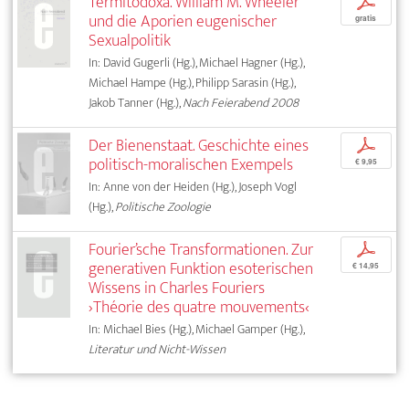
Termitodoxa. William M. Wheeler
p
und die Aporien eugenischer
gratis
Sexualpolitik
In: David Gugerli (Hg.), Michael Hagner (Hg.),
Michael Hampe (Hg.), Philipp Sarasin (Hg.),
Jakob Tanner (Hg.),
Nach Feierabend 2008
Der Bienenstaat. Geschichte eines
p
politisch-moralischen Exempels
€ 9,95
In: Anne von der Heiden (Hg.), Joseph Vogl
(Hg.),
Politische Zoologie
Fourier’sche Transformationen. Zur
p
generativen Funktion esoterischen
€ 14,95
Wissens in Charles Fouriers
›Théorie des quatre mouvements‹
In: Michael Bies (Hg.), Michael Gamper (Hg.),
Literatur und Nicht-Wissen