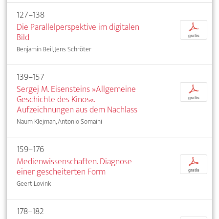
127–138
Die Parallelperspektive im digitalen
p
Bild
gratis
Benjamin Beil, Jens Schröter
139–157
Sergej M. Eisensteins »Allgemeine
p
Geschichte des Kinos«.
gratis
Aufzeichnungen aus dem Nachlass
Naum Klejman, Antonio Somaini
159–176
Medienwissenschaften. Diagnose
p
einer gescheiterten Form
gratis
Geert Lovink
178–182