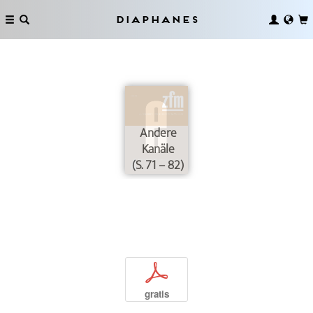
Diaphanes
Andere
Kanäle
(S. 71 – 82)
p
gratis