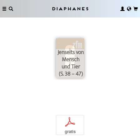
Diaphanes
Jenseits von
Mensch
und Tier
(S. 38 – 47)
p
gratis