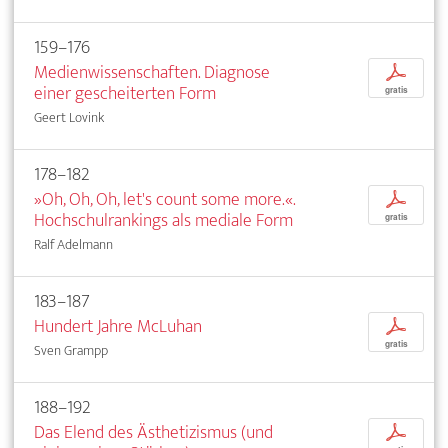
159–176
Medienwissenschaften. Diagnose
p
einer gescheiterten Form
gratis
Geert Lovink
178–182
»Oh, Oh, Oh, let's count some more.«.
p
Hochschulrankings als mediale Form
gratis
Ralf Adelmann
183–187
Hundert Jahre McLuhan
p
gratis
Sven Grampp
188–192
Das Elend des Ästhetizismus (und
p