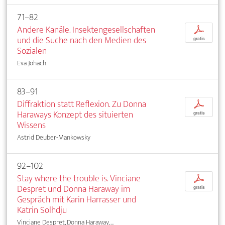
71–82
Andere Kanäle. Insektengesellschaften
p
und die Suche nach den Medien des
gratis
Sozialen
Eva Johach
83–91
Diffraktion statt Reflexion. Zu Donna
p
Haraways Konzept des situierten
gratis
Wissens
Astrid Deuber-Mankowsky
92–102
Stay where the trouble is. Vinciane
p
Despret und Donna Haraway im
gratis
Gespräch mit Karin Harrasser und
Katrin Solhdju
Vinciane Despret, Donna Haraway, ...