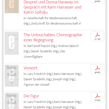
Despret und Donna Haraway im
gratis
Gespräch mit Karin Harrasser und
Katrin Solhdju
In: Gesellschaft für Medienwissenschaft
(Hg.),
Zeitschrift für Medienwissenschaft 4
The Untouchables. Choreographie
p
einer Begegnung
€ 7,95
In: Karl-Josef Pazzini (Hg.), Andrea Sabisch
(Hg.), Daniel Tyradellis (Hg.),
Das
Unverfügbare
Vorwort
p
gratis
In: Lars Friedrich (Hg.), Karin Harrasser (Hg.),
Daniel Tyradellis (Hg.), Joseph Vogl (Hg.),
Figuren der Gewalt
Die Figur
p
€ 9,95
In: Lars Friedrich (Hg.), Karin Harrasser (Hg.),
Daniel Tyradellis (Hg.), Joseph Vogl (Hg.),