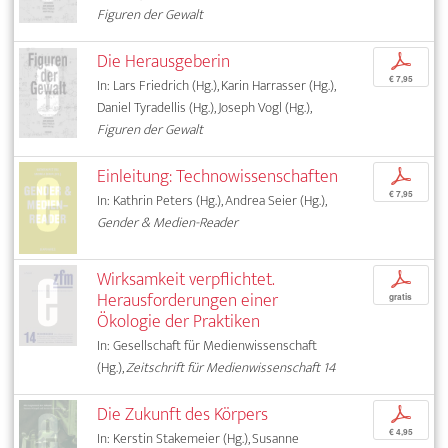
Figuren der Gewalt
Die Herausgeberin
p
€ 7,95
In: Lars Friedrich (Hg.), Karin Harrasser (Hg.),
Daniel Tyradellis (Hg.), Joseph Vogl (Hg.),
Figuren der Gewalt
Einleitung: Technowissenschaften
p
€ 7,95
In: Kathrin Peters (Hg.), Andrea Seier (Hg.),
Gender & Medien-Reader
Wirksamkeit verpflichtet.
p
Herausforderungen einer
gratis
Ökologie der Praktiken
In: Gesellschaft für Medienwissenschaft
(Hg.),
Zeitschrift für Medienwissenschaft 14
Die Zukunft des Körpers
p
€ 4,95
In: Kerstin Stakemeier (Hg.), Susanne