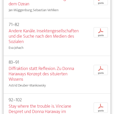
dem Ozean
gratis
Jan Müggenburg, Sebastian Vehlken
71–82
Andere Kanäle. Insektengesellschaften
p
und die Suche nach den Medien des
gratis
Sozialen
Eva Johach
83–91
Diffraktion statt Reflexion. Zu Donna
p
Haraways Konzept des situierten
gratis
Wissens
Astrid Deuber-Mankowsky
92–102
Stay where the trouble is. Vinciane
p
Despret und Donna Haraway im
gratis