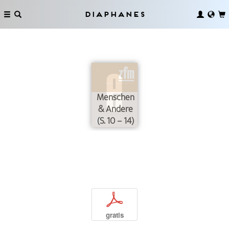
Diaphanes
Menschen
& Andere
(S. 10 – 14)
p
gratis