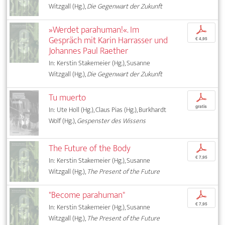
Witzgall (Hg.),
Die Gegenwart der Zukunft
»Werdet parahuman!«. Im
p
Gespräch mit Karin Harrasser und
€ 4,95
Johannes Paul Raether
In: Kerstin Stakemeier (Hg.), Susanne
Witzgall (Hg.),
Die Gegenwart der Zukunft
Tu muerto
p
gratis
In: Ute Holl (Hg.), Claus Pias (Hg.), Burkhardt
Wolf (Hg.),
Gespenster des Wissens
The Future of the Body
p
€ 7,95
In: Kerstin Stakemeier (Hg.), Susanne
Witzgall (Hg.),
The Present of the Future
"Become parahuman"
p
€ 7,95
In: Kerstin Stakemeier (Hg.), Susanne
Witzgall (Hg.),
The Present of the Future