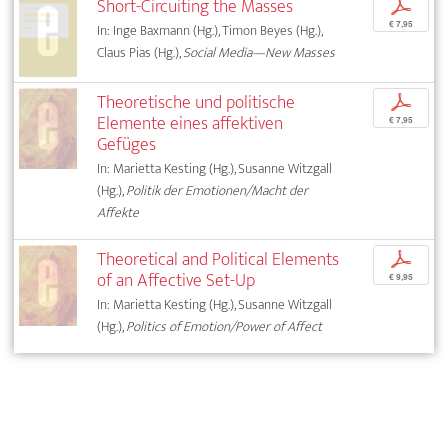
Short-Circuiting the Masses
p
€ 7,95
In: Inge Baxmann (Hg.), Timon Beyes (Hg.),
Claus Pias (Hg.),
Social Media—New Masses
Theoretische und politische
p
Elemente eines affektiven
€ 7,95
Gefüges
In: Marietta Kesting (Hg.), Susanne Witzgall
(Hg.),
Politik der Emotionen/Macht der
Affekte
Theoretical and Political Elements
p
of an Affective Set-Up
€ 9,95
In: Marietta Kesting (Hg.), Susanne Witzgall
(Hg.),
Politics of Emotion/Power of Affect