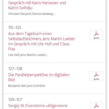
Gespräch mit Karin Harrasser und
Katrin Solhdju
Vinciane Despret, Donna Haraway, ...
115–125
Aus dem Tagebuch eines
p
Selbstaufzeichners. Jens Martin Loebel
gratis
im Gespräch mit Ute Holl und Claus
Pias
Ute Holl, Jens-Martin Loebel, ...
127–138
Die Parallelperspektive im digitalen
p
Bild
gratis
Benjamin Beil, Jens Schröter
139–157
Sergej M. Eisensteins »Allgemeine
p