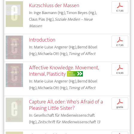
Kurzschluss der Massen
p
€ 7,95
In: Inge Baxmann (Hg.), Timon Beyes (Hg.),
Claus Pias (Hg.),
Soziale Medien – Neue
Massen
Introduction
p
€ 7,95
In: Marie-Luise Angerer (Hg.), Bernd Bösel
(Hg.), Michaela Ott (Hg.),
Timing of Affect
Affective Knowledge. Movement,
p
Interval, Plasticity
OPEN
€ 9,95
ACCESS
In: Marie-Luise Angerer (Hg.), Bernd Bösel
(Hg.), Michaela Ott (Hg.),
Timing of Affect
Capture All, oder: Who's Afraid of a
p
Pleasing Little Sister?
gratis
In: Gesellschaft für Medienwissenschaft
(Hg.),
Zeitschrift für Medienwissenschaft 13