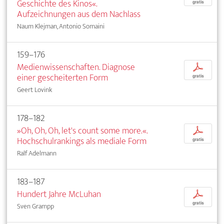
Geschichte des Kinos«.
gratis
Aufzeichnungen aus dem Nachlass
Naum Klejman, Antonio Somaini
159–176
Medienwissenschaften. Diagnose
p
einer gescheiterten Form
gratis
Geert Lovink
178–182
»Oh, Oh, Oh, let's count some more.«.
p
Hochschulrankings als mediale Form
gratis
Ralf Adelmann
183–187
Hundert Jahre McLuhan
p
gratis
Sven Grampp