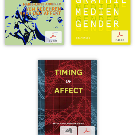
p
p
€ 40,00
€ 24,95
b
p