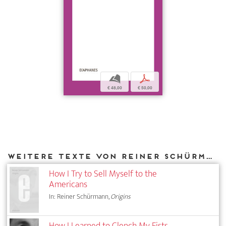
b
p
€ 48,00
€ 50,00
Weitere Texte von Reiner Schürmann bei DIAPHANES
How I Try to Sell Myself to the
Americans
In: Reiner Schürmann,
Origins
How I Learned to Clench My Fists