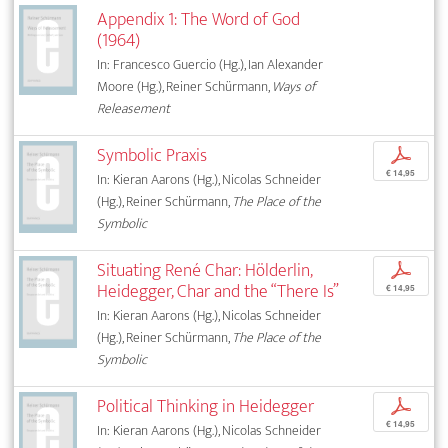
Appendix 1: The Word of God
(1964)
In: Francesco Guercio (Hg.), Ian Alexander
Moore (Hg.), Reiner Schürmann,
Ways of
Releasement
Symbolic Praxis
p
€ 14,95
In: Kieran Aarons (Hg.), Nicolas Schneider
(Hg.), Reiner Schürmann,
The Place of the
Symbolic
Situating René Char: Hölderlin,
p
Heidegger, Char and the “There Is”
€ 14,95
In: Kieran Aarons (Hg.), Nicolas Schneider
(Hg.), Reiner Schürmann,
The Place of the
Symbolic
Political Thinking in Heidegger
p
€ 14,95
In: Kieran Aarons (Hg.), Nicolas Schneider