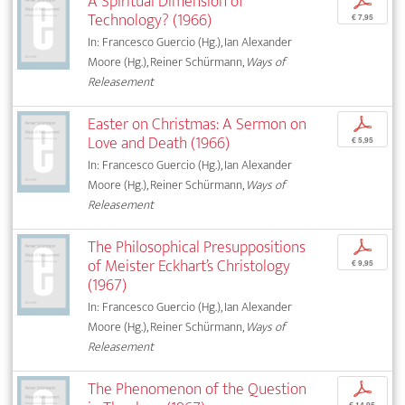
A Spiritual Dimension of
p
Technology? (1966)
€ 7,95
In: Francesco Guercio (Hg.), Ian Alexander
Moore (Hg.), Reiner Schürmann,
Ways of
Releasement
Easter on Christmas: A Sermon on
p
Love and Death (1966)
€ 5,95
In: Francesco Guercio (Hg.), Ian Alexander
Moore (Hg.), Reiner Schürmann,
Ways of
Releasement
The Philosophical Presuppositions
p
of Meister Eckhart’s Christology
€ 9,95
(1967)
In: Francesco Guercio (Hg.), Ian Alexander
Moore (Hg.), Reiner Schürmann,
Ways of
Releasement
The Phenomenon of the Question
p
€ 14,95