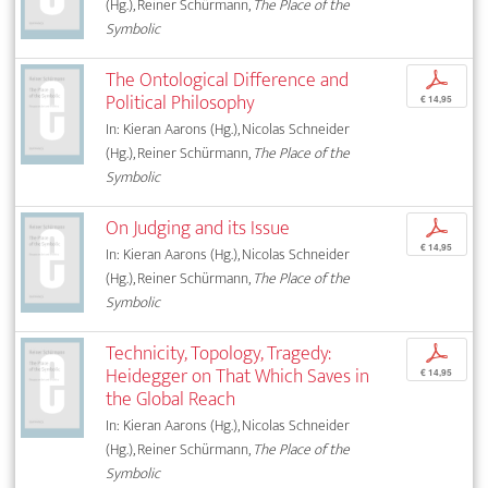
(Hg.), Reiner Schürmann,
The Place of the
Symbolic
The Ontological Difference and
p
Political Philosophy
€ 14,95
In: Kieran Aarons (Hg.), Nicolas Schneider
(Hg.), Reiner Schürmann,
The Place of the
Symbolic
On Judging and its Issue
p
€ 14,95
In: Kieran Aarons (Hg.), Nicolas Schneider
(Hg.), Reiner Schürmann,
The Place of the
Symbolic
Technicity, Topology, Tragedy:
p
Heidegger on That Which Saves in
€ 14,95
the Global Reach
In: Kieran Aarons (Hg.), Nicolas Schneider
(Hg.), Reiner Schürmann,
The Place of the
Symbolic