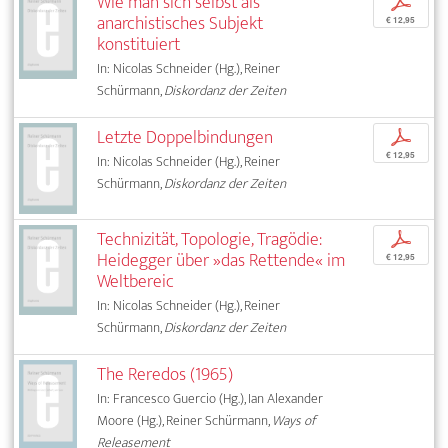
Wie man sich selbst als
p
anarchistisches Subjekt
€ 12,95
konstituiert
In: Nicolas Schneider (Hg.), Reiner
Schürmann,
Diskordanz der Zeiten
Letzte Doppelbindungen
p
€ 12,95
In: Nicolas Schneider (Hg.), Reiner
Schürmann,
Diskordanz der Zeiten
Technizität, Topologie, Tragödie:
p
Heidegger über »das Rettende« im
€ 12,95
Weltbereic
In: Nicolas Schneider (Hg.), Reiner
Schürmann,
Diskordanz der Zeiten
The Reredos (1965)
In: Francesco Guercio (Hg.), Ian Alexander
Moore (Hg.), Reiner Schürmann,
Ways of
Releasement