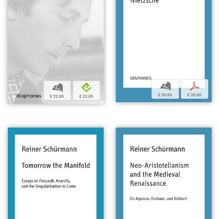
b
p
b
e
€ 35,00
€ 35,00
€ 22,95
€ 22,95