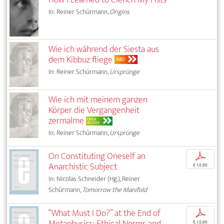
In: Reiner Schürmann,
Origins
Wie ich während der Siesta aus
dem Kibbuz fliege
ABO
In: Reiner Schürmann,
Ursprünge
Wie ich mit meinem ganzen
Körper die Vergangenheit
zermalme
OPEN
ACCESS
In: Reiner Schürmann,
Ursprünge
On Constituting Oneself an
p
Anarchistic Subject
€ 12,95
In: Nicolas Schneider (Hg.), Reiner
Schürmann,
Tomorrow the Manifold
“What Must I Do?” at the End of
p
Metaphysics: Ethical Norms and
€ 12,95