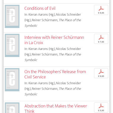
Conditions of Evil
p
€ 9,95
In: Kieran Aarons (Hg.), Nicolas Schneider
(Hg.), Reiner Schürmann,
The Place of the
Symbolic
Interview with Reiner Schürmann
p
in La Croix
€ 7,95
In: Kieran Aarons (Hg.), Nicolas Schneider
(Hg.), Reiner Schürmann,
The Place of the
Symbolic
On the Philosophers’ Release from
p
Civil Service
€ 9,95
In: Kieran Aarons (Hg.), Nicolas Schneider
(Hg.), Reiner Schürmann,
The Place of the
Symbolic
Abstraction that Makes the Viewer
p
Think
€ 5,95