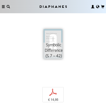
Diaphanes
Symbolic
Difference
(S. 7 – 42)
p
€ 14,95