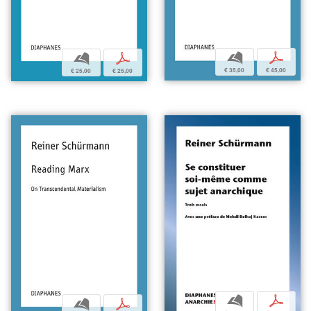
b
p
b
p
€ 35,00
€ 45,00
€ 25,00
€ 25,00
b
p
b
p