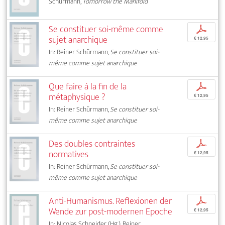
Schürmann,
Tomorrow the Manifold
Se constituer soi-même comme
p
sujet anarchique
€ 12,95
In: Reiner Schürmann,
Se constituer soi-
même comme sujet anarchique
Que faire à la fin de la
p
métaphysique ?
€ 12,95
In: Reiner Schürmann,
Se constituer soi-
même comme sujet anarchique
Des doubles contraintes
p
normatives
€ 12,95
In: Reiner Schürmann,
Se constituer soi-
même comme sujet anarchique
Anti-Humanismus. Reflexionen der
p
Wende zur post-modernen Epoche
€ 12,95
In: Nicolas Schneider (Hg.), Reiner