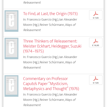
Releasement
To Find, at Last, the Origin (1973)
p
€ 7,95
In: Francesco Guercio (Hg.), Ian Alexander
Moore (Hg.), Reiner Schürmann,
Ways of
Releasement
Three Thinkers of Releasement:
p
Meister Eckhart, Heidegger, Suzuki
€ 18,95
(1974–1975)
In: Francesco Guercio (Hg.), Ian Alexander
Moore (Hg.), Reiner Schürmann,
Ways of
Releasement
Commentary on Professor
p
Caputo’s Paper “Mysticism,
€ 7,95
Metaphysics and Thought” (1976)
In: Francesco Guercio (Hg.), Ian Alexander
Moore (Hg.), Reiner Schürmann,
Ways of
Releasement