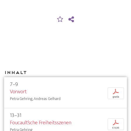
Inhalt
7–9
Vorwort
p
gratis
Petra Gehring, Andreas Gelhard
13–31
Foucault’sche Freiheitsszenen
p
€ 9,95
Petra Gehring