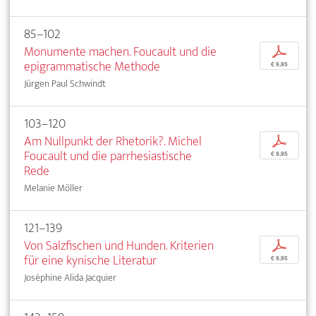
85–102
Monumente machen. Foucault und die
p
epigrammatische Methode
€ 9,95
Jürgen Paul Schwindt
103–120
Am Nullpunkt der Rhetorik?. Michel
p
Foucault und die parrhesiastische
€ 9,95
Rede
Melanie Möller
121–139
Von Salzfischen und Hunden. Kriterien
p
für eine kynische Literatur
€ 9,95
Joséphine Alida Jacquier