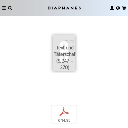
Diaphanes
Text und
Täterschaft
(S. 247 –
270)
p
€ 14,95