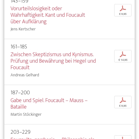
143–159
Vorurteilslosigkeit oder
p
Wahrhaftigkeit. Kant und Foucault
€ 9,95
über Aufklärung
Jens Kertscher
161–185
Zwischen Skeptizismus und Kynismus.
p
Prüfung und Bewährung bei Hegel und
€ 14,95
Foucault
Andreas Gelhard
187–200
Gabe und Spiel. Foucault – Mauss –
p
Bataille
€ 9,95
Martin Stöckinger
203–229