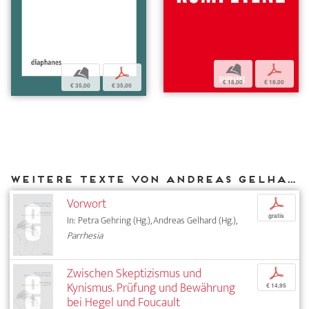
b
p
b
p
€ 18,00
€ 18,00
€ 35,00
€ 35,00
Weitere Texte von Andreas Gelhard bei DIAPHANES
Vorwort
p
gratis
In: Petra Gehring (Hg.), Andreas Gelhard (Hg.),
Parrhesia
Zwischen Skeptizismus und
p
Kynismus. Prüfung und Bewährung
€ 14,95
bei Hegel und Foucault