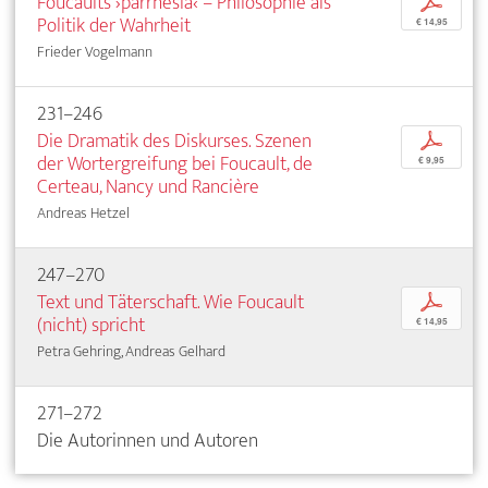
Foucaults ›parrhesia‹ – Philosophie als
p
Politik der Wahrheit
€ 14,95
Frieder Vogelmann
231–246
Die Dramatik des Diskurses. Szenen
p
der Wortergreifung bei Foucault, de
€ 9,95
Certeau, Nancy und Rancière
Andreas Hetzel
247–270
Text und Täterschaft. Wie Foucault
p
(nicht) spricht
€ 14,95
Petra Gehring, Andreas Gelhard
271–272
Die Autorinnen und Autoren