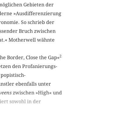
 möglichen Gebieten der
oderne »Ausdifferenzierung
ronomie. So schrieb der
assender Bruch zwischen
hat.« Motherwell wähnte
2
the Border, Close the Gap«
etzen den Profanierungs-
popistisch-
nstler ebenfalls unter
weens
zwischen »High« und
iert sowohl in der