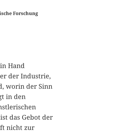
ische Forschung
 in Hand
r der Industrie,
d, worin der Sinn
gt in den
nstlerischen
st das Gebot der
ft nicht zur