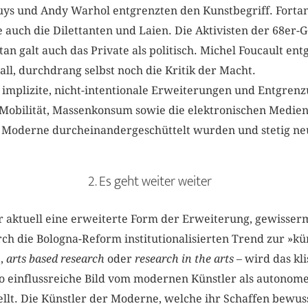
ys und Andy Warhol entgrenzten den Kunst­begriff. Fortan
 auch die Dilettanten und Laien. Die Aktivisten der 68er-
rtan galt auch das Private als politisch. Michel Foucault en
all, durchdrang selbst noch die Kritik der Macht.
n implizite, nicht-intentionale Erweiterungen und Entgren
Mobilität, Massenkonsum sowie die elektronischen Medien 
 Moderne durcheinandergeschüttelt wurden und stetig ne
2. Es geht weiter weiter
 aktuell eine erweiterte Form der Er­weiterung, gewisser
h die Bologna-Reform institutionalisierten Trend zur »kü
h
,
arts based ­research
oder
research in the arts
– wird das kl
 so einflussreiche Bild vom modernen Künstler als autono
tellt. Die Künstler der Moderne, welche ihr Schaffen bewus