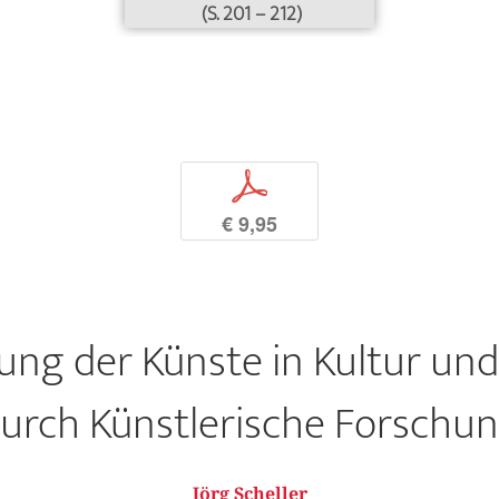
(S. 201 – 212)
p
€ 9,95
ng der Künste in Kultur und
urch Künstlerische Forschu
Jörg Scheller