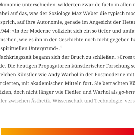
Ökonomie unterschieden, wilderten zwar de facto in allen
dabei auf das, was der Soziologe Max Weber die typisch m
sprich, auf ihre Autonomie, gerade im Angesicht der Hete
944: »In der Moderne vollzieht sich ein so tiefer und umf
schen, wie es ihn in der Geschichte noch nicht gegeben 
1
 »spirituellen Untergrund«.
achkriegszeit begann sich der Bruch zu schließen. »Cross 
nde. Die heutigen Propagatoren künstlerischer Forschung s
welchen Künstler wie Andy Warhol in der Postmoderne mit 
rcierten, mit akademischen Mitteln fort. Sie betrachten Kü
izien, doch nicht länger wie Fiedler und Warhol als
go-bet
ler zwischen Ästhetik, Wissenschaft und Technologie, vers