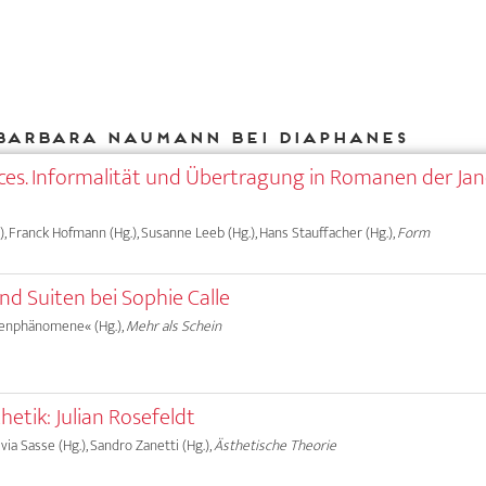
Barbara Naumann bei DIAPHANES
ces. Informalität und Übertragung in Romanen der Ja
, Franck Hofmann (Hg.), Susanne Leeb (Hg.), Hans Stauffacher (Hg.),
Form
und Suiten bei Sophie Calle
henphänomene« (Hg.),
Mehr als Schein
etik: Julian Rosefeldt
lvia Sasse (Hg.), Sandro Zanetti (Hg.),
Ästhetische Theorie