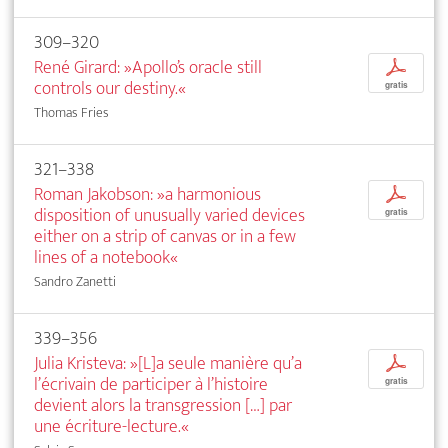
309–320
René Girard: »Apollo’s oracle still
p
controls our destiny.«
gratis
Thomas Fries
321–338
Roman Jakobson: »a harmonious
p
disposition of unusually varied devices
gratis
either on a strip of canvas or in a few
lines of a notebook«
Sandro Zanetti
339–356
Julia Kristeva: »[L]a seule manière qu’a
p
l’écrivain de participer à l’histoire
gratis
devient alors la transgression […] par
une écriture-lecture.«