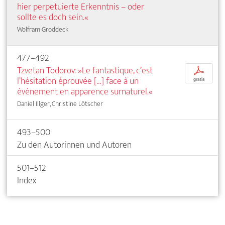
hier perpetuierte Erkenntnis – oder
sollte es doch sein.«
Wolfram Groddeck
477–492
Tzvetan Todorov: »Le fantastique, c’est
p
l’hésitation éprouvée […] face à un
gratis
événement en apparence surnaturel.«
Daniel Illger, Christine Lötscher
493–500
Zu den Autorinnen und Autoren
501–512
Index