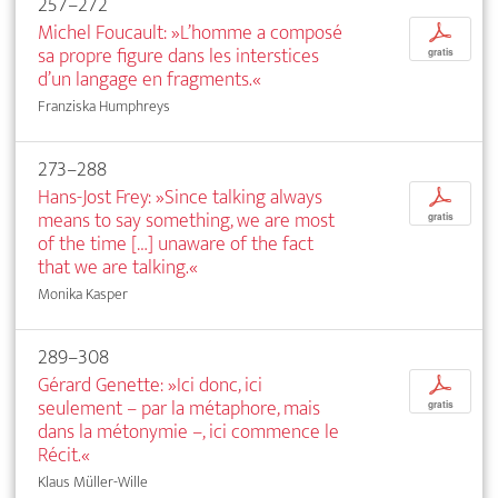
257–272
Michel Foucault: »L’homme a composé
p
sa propre figure dans les interstices
gratis
d’un langage en fragments.«
Franziska Humphreys
273–288
Hans-Jost Frey: »Since talking always
p
means to say something, we are most
gratis
of the time […] unaware of the fact
that we are talking.«
Monika Kasper
289–308
Gérard Genette: »Ici donc, ici
p
seulement – par la métaphore, mais
gratis
dans la métonymie –, ici commence le
Récit.«
Klaus Müller-Wille