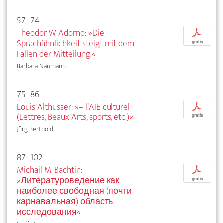
57–74
Theodor W. Adorno: »Die
p
Sprachähnlichkeit steigt mit dem
gratis
Fallen der Mitteilung.«
Barbara Naumann
75–86
Louis Althusser: »– l’AIE culturel
p
(Lettres, Beaux-Arts, sports, etc.)«
gratis
Jürg Berthold
87–102
Michail M. Bachtin:
p
»Литературоведение как
gratis
наиболее свободная (почти
карнавальная) область
исследования«