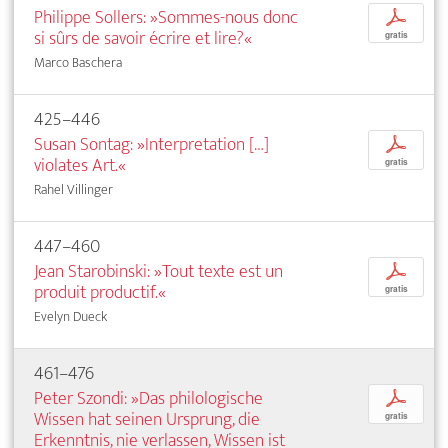
Philippe Sollers: »Sommes-nous donc
p
si sûrs de savoir écrire et lire?«
gratis
Marco Baschera
425–446
Susan Sontag: »Interpretation […]
p
violates Art.«
gratis
Rahel Villinger
447–460
Jean Starobinski: »Tout texte est un
p
produit productif.«
gratis
Evelyn Dueck
461–476
Peter Szondi: »Das philologische
p
Wissen hat seinen Ursprung, die
gratis
Erkenntnis, nie verlassen, Wissen ist