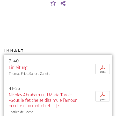
Inhalt
7–40
Einleitung
p
gratis
Thomas Fries, Sandro Zanetti
41–56
Nicolas Abraham und Maria Torok:
p
»Sous le fétiche se dissimule l’amour
gratis
occulte d’un mot-objet […].«
Charles de Roche