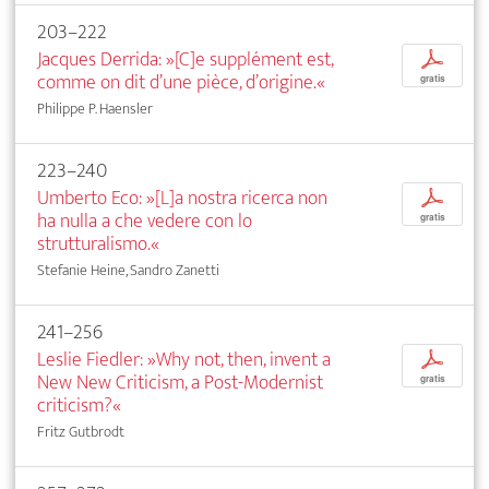
203–222
Jacques Derrida: »[C]e supplément est,
p
comme on dit d’une pièce, d’origine.«
gratis
Philippe P. Haensler
223–240
Umberto Eco: »[L]a nostra ricerca non
p
ha nulla a che vedere con lo
gratis
strutturalismo.«
Stefanie Heine, Sandro Zanetti
241–256
Leslie Fiedler: »Why not, then, invent a
p
New New Criticism, a Post-Modernist
gratis
criticism?«
Fritz Gutbrodt