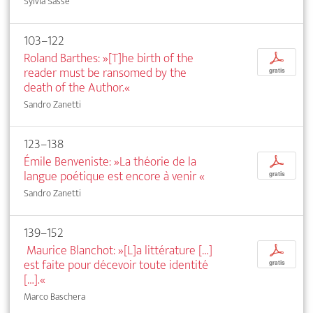
Sylvia Sasse
103–122
Roland Barthes: »[T]he birth of the
p
reader must be ransomed by the
gratis
death of the Author.«
Sandro Zanetti
123–138
Émile Benveniste: »La théorie de la
p
langue poétique est encore à venir
«
gratis
Sandro Zanetti
139–152
Maurice Blanchot: »[L]a littérature […]
p
est faite pour décevoir toute identité
gratis
[…].«
Marco Baschera