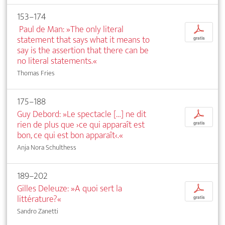
153–174
Paul de Man: »The only literal
p
statement that says what it means to
gratis
say is the assertion that there can be
no literal statements.«
Thomas Fries
175–188
Guy Debord: »Le spectacle […] ne dit
p
rien de plus que ›ce qui apparaît est
gratis
bon, ce qui est bon apparaît‹.«
Anja Nora Schulthess
189–202
Gilles Deleuze: »A quoi sert la
p
littérature?«
gratis
Sandro Zanetti