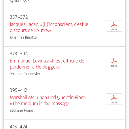
Sylvia Sasse
357–372
Jacques Lacan: »[L]’inconscient, c’est le
p
discours de l’Autre.«
gratis
Johannes Binotto
373–394
Emmanuel Levinas: »Il est difficile de
p
pardonner à Heidegger.«
gratis
Philippe P. Haensler
395–412
Marshall McLuhan und Quentin Fiore:
p
»The medium is the massage.«
gratis
Stefanie Heine
413–424