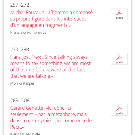
257–272
Michel Foucault: »L’homme a composé
p
sa propre figure dans les interstices
gratis
d’un langage en fragments.«
Franziska Humphreys
273–288
Hans-Jost Frey: »Since talking always
p
means to say something, we are most
gratis
of the time […] unaware of the fact
that we are talking.«
Monika Kasper
289–308
Gérard Genette: »Ici donc, ici
p
seulement – par la métaphore, mais
gratis
dans la métonymie –, ici commence le
Récit.«
Klaus Müller-Wille