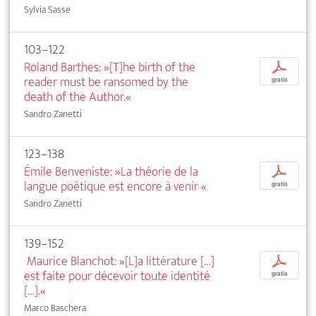
Sylvia Sasse
103–122
Roland Barthes: »[T]he birth of the
p
reader must be ransomed by the
gratis
death of the Author.«
Sandro Zanetti
123–138
Émile Benveniste: »La théorie de la
p
langue poétique est encore à venir
«
gratis
Sandro Zanetti
139–152
Maurice Blanchot: »[L]a littérature […]
p
est faite pour décevoir toute identité
gratis
[…].«
Marco Baschera