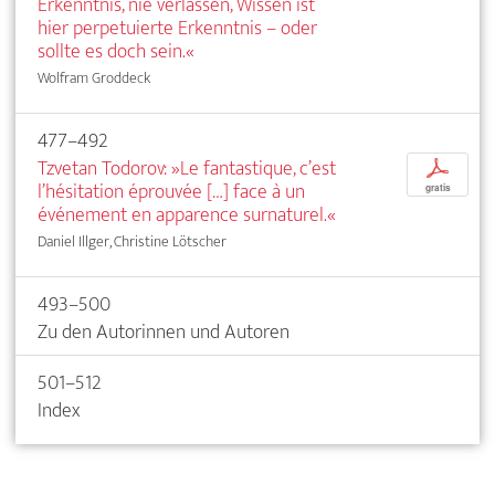
Erkenntnis, nie verlassen, Wissen ist
hier perpetuierte Erkenntnis – oder
sollte es doch sein.«
Wolfram Groddeck
477–492
Tzvetan Todorov: »Le fantastique, c’est
p
l’hésitation éprouvée […] face à un
gratis
événement en apparence surnaturel.«
Daniel Illger, Christine Lötscher
493–500
Zu den Autorinnen und Autoren
501–512
Index