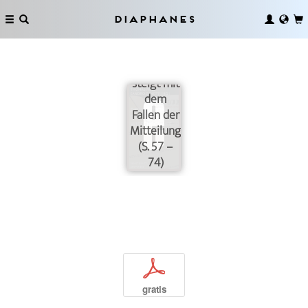
Theodor
W.
Diaphanes
Adorno:
»Die
Sprachähnlichkeit
steigt mit
dem
Fallen der
Mitteilung.«
(S. 57 –
74)
p
gratis