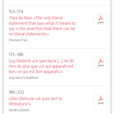
153–174
Paul de Man: »The only literal
p
statement that says what it means to
gratis
say is the assertion that there can be
no literal statements.«
Thomas Fries
175–188
Guy Debord: »Le spectacle […] ne dit
p
rien de plus que ›ce qui apparaît est
gratis
bon, ce qui est bon apparaît‹.«
Anja Nora Schulthess
189–202
Gilles Deleuze: »A quoi sert la
p
littérature?«
gratis
Sandro Zanetti