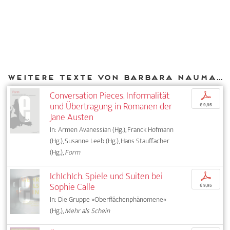
Weitere Texte von Barbara Naumann bei DIAPHANES
Conversation Pieces. Informalität
p
und Übertragung in Romanen der
€ 9,95
Jane Austen
In: Armen Avanessian (Hg.), Franck Hofmann
(Hg.), Susanne Leeb (Hg.), Hans Stauffacher
(Hg.),
Form
IchIchIch. Spiele und Suiten bei
p
Sophie Calle
€ 9,95
In: Die Gruppe »Oberflächenphänomene«
(Hg.),
Mehr als Schein