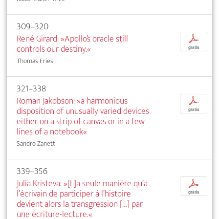
309–320
René Girard: »Apollo’s oracle still
p
controls our destiny.«
gratis
Thomas Fries
321–338
Roman Jakobson: »a harmonious
p
disposition of unusually varied devices
gratis
either on a strip of canvas or in a few
lines of a notebook«
Sandro Zanetti
339–356
Julia Kristeva: »[L]a seule manière qu’a
p
l’écrivain de participer à l’histoire
gratis
devient alors la transgression […] par
une écriture-lecture.«