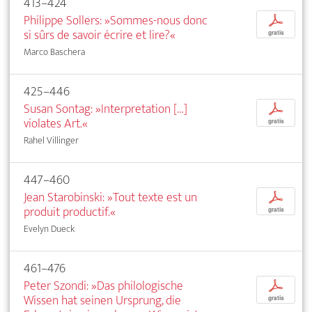
413–424
Philippe Sollers: »Sommes-nous donc
p
si sûrs de savoir écrire et lire?«
gratis
Marco Baschera
425–446
Susan Sontag: »Interpretation […]
p
violates Art.«
gratis
Rahel Villinger
447–460
Jean Starobinski: »Tout texte est un
p
produit productif.«
gratis
Evelyn Dueck
461–476
Peter Szondi: »Das philologische
p
Wissen hat seinen Ursprung, die
gratis