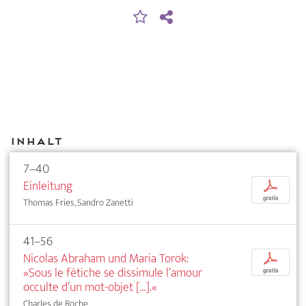
Inhalt
7–40
Einleitung
p
gratis
Thomas Fries, Sandro Zanetti
41–56
Nicolas Abraham und Maria Torok:
p
»Sous le fétiche se dissimule l’amour
gratis
occulte d’un mot-objet […].«
Charles de Roche