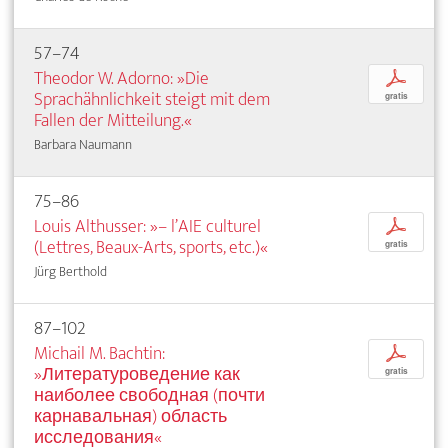
57–74
Theodor W. Adorno: »Die
p
Sprachähnlichkeit steigt mit dem
gratis
Fallen der Mitteilung.«
Barbara Naumann
75–86
Louis Althusser: »– l’AIE culturel
p
(Lettres, Beaux-Arts, sports, etc.)«
gratis
Jürg Berthold
87–102
Michail M. Bachtin:
p
»Литературоведение как
gratis
наиболее свободная (почти
карнавальная) область
исследования«