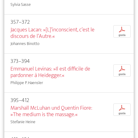
Sylvia Sasse
357–372
Jacques Lacan: »[L]’inconscient, c’est le
p
discours de l’Autre.«
gratis
Johannes Binotto
373–394
Emmanuel Levinas: »Il est difficile de
p
pardonner à Heidegger.«
gratis
Philippe P. Haensler
395–412
Marshall McLuhan und Quentin Fiore:
p
»The medium is the massage.«
gratis
Stefanie Heine