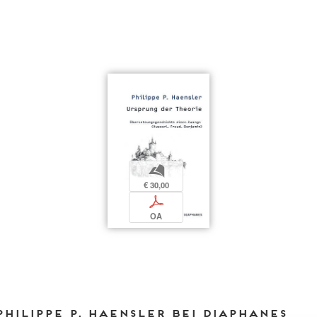
b
€ 30,00
p
OA
Philippe P. Haensler bei DIAPHANES