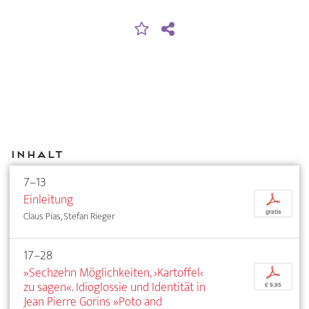
Inhalt
7–13
Einleitung
p
gratis
Claus Pias, Stefan Rieger
17–28
»Sechzehn Möglichkeiten, ›Kartoffel‹
p
zu sagen«. Idioglossie und Identität in
€ 9,95
Jean Pierre Gorins »Poto and