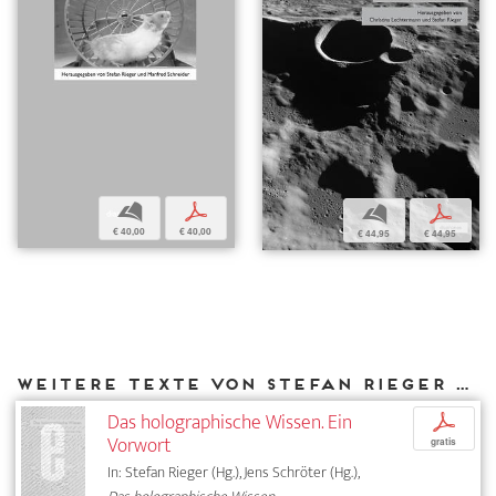
b
p
b
p
€ 40,00
€ 40,00
€ 44,95
€ 44,95
Weitere Texte von Stefan Rieger bei DIAPHANES
Das holographische Wissen. Ein
p
Vorwort
gratis
In: Stefan Rieger (Hg.), Jens Schröter (Hg.),