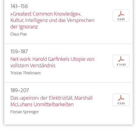
143–156
»Greatest Common Knowledge«.
p
Kultur, Intelligenz und das Versprechen
€ 9,95
der Ignoranz
Claus Pias
159–187
Net-work. Harold Garfinkels Utopie von
p
vollstem Verständnis
€ 14,95
Tristan Thielmann
189–207
Das ›apeiron‹ der Elektrizität. Marshall
p
McLuhans Unmittelbarkeiten
€ 9,95
Florian Sprenger