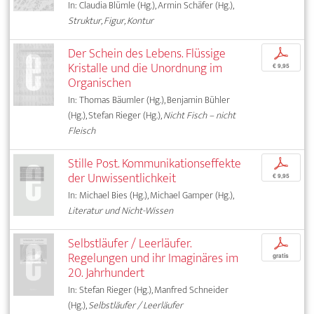
In: Claudia Blümle (Hg.), Armin Schäfer (Hg.),
Struktur, Figur, Kontur
Der Schein des Lebens. Flüssige
p
Kristalle und die Unordnung im
€ 9,95
Organischen
In: Thomas Bäumler (Hg.), Benjamin Bühler
(Hg.), Stefan Rieger (Hg.),
Nicht Fisch – nicht
Fleisch
Stille Post. Kommunikationseffekte
p
der Unwissentlichkeit
€ 9,95
In: Michael Bies (Hg.), Michael Gamper (Hg.),
Literatur und Nicht-Wissen
Selbstläufer / Leerläufer.
p
Regelungen und ihr Imaginäres im
gratis
20. Jahrhundert
In: Stefan Rieger (Hg.), Manfred Schneider
(Hg.),
Selbstläufer / Leerläufer