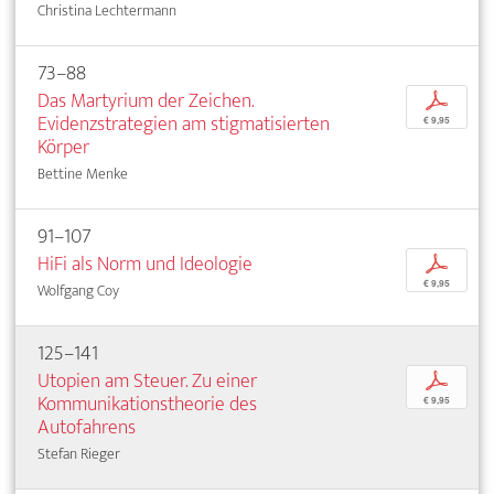
Christina Lechtermann
73–88
Das Martyrium der Zeichen.
p
Evidenzstrategien am stigmatisierten
€ 9,95
Körper
Bettine Menke
91–107
HiFi als Norm und Ideologie
p
€ 9,95
Wolfgang Coy
125–141
Utopien am Steuer. Zu einer
p
Kommunikationstheorie des
€ 9,95
Autofahrens
Stefan Rieger