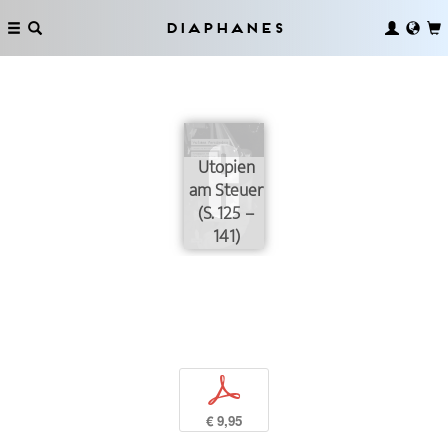
Diaphanes
Utopien
am Steuer
(S. 125 –
141)
p
€ 9,95