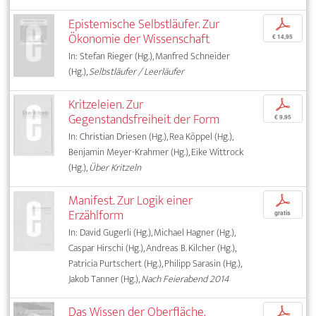
Epistemische Selbstläufer. Zur
p
Ökonomie der Wissenschaft
€ 14,95
In: Stefan Rieger (Hg.), Manfred Schneider
(Hg.),
Selbstläufer / Leerläufer
Kritzeleien. Zur
p
Gegenstandsfreiheit der Form
€ 9,95
In: Christian Driesen (Hg.), Rea Köppel (Hg.),
Benjamin Meyer-Krahmer (Hg.), Eike Wittrock
(Hg.),
Über Kritzeln
Manifest. Zur Logik einer
p
Erzählform
gratis
In: David Gugerli (Hg.), Michael Hagner (Hg.),
Caspar Hirschi (Hg.), Andreas B. Kilcher (Hg.),
Patricia Purtschert (Hg.), Philipp Sarasin (Hg.),
Jakob Tanner (Hg.),
Nach Feierabend 2014
Das Wissen der Oberfläche.
p