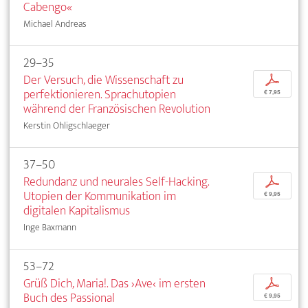
Cabengo«
Michael Andreas
29–35
Der Versuch, die Wissenschaft zu
p
perfektionieren. Sprachutopien
€ 7,95
während der Französischen Revolution
Kerstin Ohligschlaeger
37–50
Redundanz und neurales Self-Hacking.
p
Utopien der Kommunikation im
€ 9,95
digitalen Kapitalismus
Inge Baxmann
53–72
Grüß Dich, Maria!. Das ›Ave‹ im ersten
p
Buch des Passional
€ 9,95