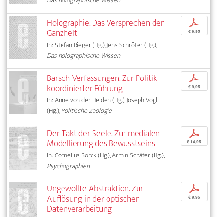
Das holographische Wissen
Holographie. Das Versprechen der
p
Ganzheit
€ 9,95
In: Stefan Rieger (Hg.), Jens Schröter (Hg.),
Das holographische Wissen
Barsch-Verfassungen. Zur Politik
p
koordinierter Führung
€ 9,95
In: Anne von der Heiden (Hg.), Joseph Vogl
(Hg.),
Politische Zoologie
Der Takt der Seele. Zur medialen
p
Modellierung des Bewusstseins
€ 14,95
In: Cornelius Borck (Hg.), Armin Schäfer (Hg.),
Psychographien
Ungewollte Abstraktion. Zur
p
Auflösung in der optischen
€ 9,95
Datenverarbeitung