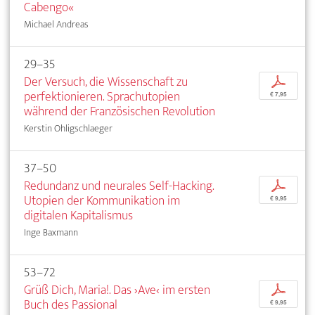
Cabengo«
Michael Andreas
29–35
Der Versuch, die Wissenschaft zu
p
perfektionieren. Sprachutopien
€ 7,95
während der Französischen Revolution
Kerstin Ohligschlaeger
37–50
Redundanz und neurales Self-Hacking.
p
Utopien der Kommunikation im
€ 9,95
digitalen Kapitalismus
Inge Baxmann
53–72
Grüß Dich, Maria!. Das ›Ave‹ im ersten
p
Buch des Passional
€ 9,95