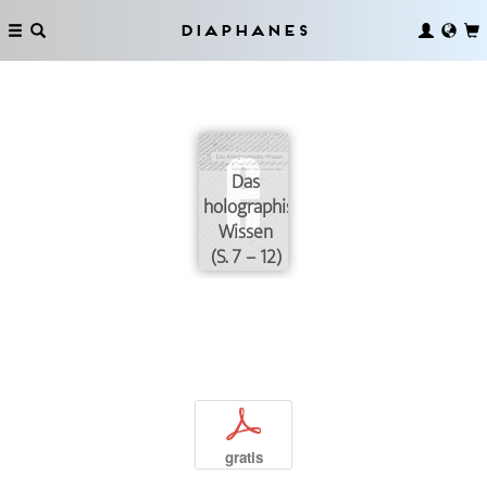
Diaphanes
Das
holographische
Wissen
(S. 7 – 12)
p
gratis