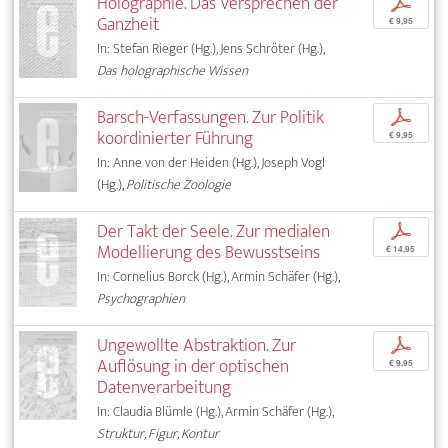
Holographie. Das Versprechen der
p
Ganzheit
€ 9,95
In: Stefan Rieger (Hg.), Jens Schröter (Hg.),
Das holographische Wissen
Barsch-Verfassungen. Zur Politik
p
koordinierter Führung
€ 9,95
In: Anne von der Heiden (Hg.), Joseph Vogl
(Hg.),
Politische Zoologie
Der Takt der Seele. Zur medialen
p
Modellierung des Bewusstseins
€ 14,95
In: Cornelius Borck (Hg.), Armin Schäfer (Hg.),
Psychographien
Ungewollte Abstraktion. Zur
p
Auflösung in der optischen
€ 9,95
Datenverarbeitung
In: Claudia Blümle (Hg.), Armin Schäfer (Hg.),
Struktur, Figur, Kontur