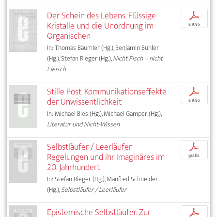
Der Schein des Lebens. Flüssige
p
Kristalle und die Unordnung im
€ 9,95
Organischen
In: Thomas Bäumler (Hg.), Benjamin Bühler
(Hg.), Stefan Rieger (Hg.),
Nicht Fisch – nicht
Fleisch
Stille Post. Kommunikationseffekte
p
der Unwissentlichkeit
€ 9,95
In: Michael Bies (Hg.), Michael Gamper (Hg.),
Literatur und Nicht-Wissen
Selbstläufer / Leerläufer.
p
Regelungen und ihr Imaginäres im
gratis
20. Jahrhundert
In: Stefan Rieger (Hg.), Manfred Schneider
(Hg.),
Selbstläufer / Leerläufer
Epistemische Selbstläufer. Zur
p