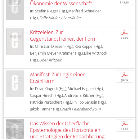
Ökonomie der Wissenschaft
€ 14,95
In: Stefan Rieger (Hg.), Manfred Schneider
(Hg.),
Selbstläufer / Leerläufer
Kritzeleien. Zur
p
Gegenstandsfreiheit der Form
€ 9,95
In: Christian Driesen (Hg.), Rea Köppel (Hg.),
Benjamin Meyer-Krahmer (Hg.), Eike Wittrock
(Hg.),
Über Kritzeln
Manifest. Zur Logik einer
p
Erzählform
gratis
In: David Gugerli (Hg.), Michael Hagner (Hg.),
Caspar Hirschi (Hg.), Andreas B. Kilcher (Hg.),
Patricia Purtschert (Hg.), Philipp Sarasin (Hg.),
Jakob Tanner (Hg.),
Nach Feierabend 2014
Das Wissen der Oberfläche.
p
Epistemologie des Horizontalen
€ 7,95
und Strategien der Benachbarung