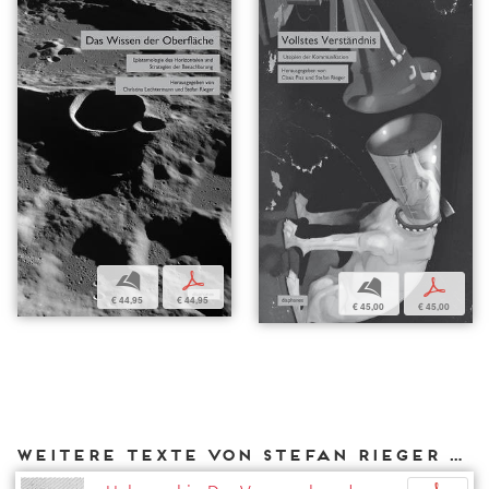
b
p
b
p
€ 44,95
€ 44,95
€ 45,00
€ 45,00
Weitere Texte von Stefan Rieger bei DIAPHANES