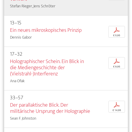
Stefan Rieger, Jens Schröter
13–15
Ein neues mikroskopisches Prinzip
p
€ 5,95
Dennis Gabor
17–32
Holographischer Schein. Ein Blick in
p
die Mediengeschichte der
€ 9,95
(Vielstrahl-)Interferenz
Ana Ofak
33–57
Der parallaktische Blick. Der
p
militärische Ursprung der Holographie
€ 14,95
Sean F. Johnston