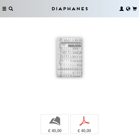
Diaphanes
b
p
€ 40,00
€ 40,00