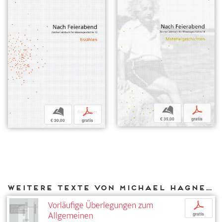
b
p
b
p
€ 35,00
gratis
€ 30,00
gratis
Weitere Texte von Michael Hagner bei DIAPHANES
Vorläufige Überlegungen zum
p
Allgemeinen
gratis