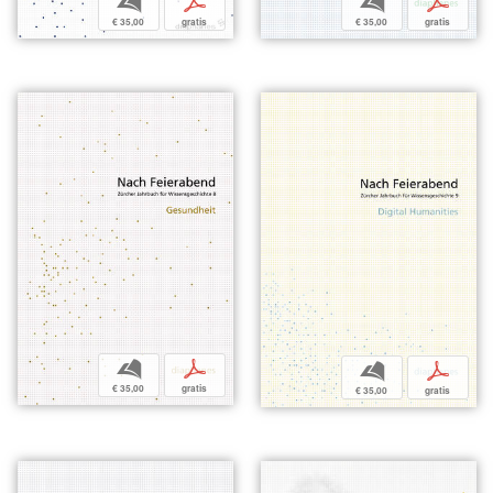
b
p
b
p
€ 35,00
gratis
€ 35,00
gratis
b
p
b
p
€ 35,00
gratis
€ 35,00
gratis