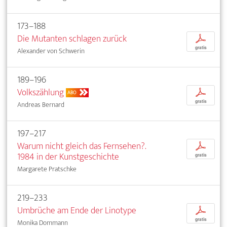
173–188
Die Mutanten schlagen zurück
p
gratis
Alexander von Schwerin
189–196
Volkszählung
p
ABO
gratis
Andreas Bernard
197–217
Warum nicht gleich das Fernsehen?.
p
1984 in der Kunstgeschichte
gratis
Margarete Pratschke
219–233
Umbrüche am Ende der Linotype
p
gratis
Monika Dommann