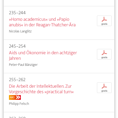
235–244
»Homo academicus« und »Papio
p
anubis« in der Reagan-Thatcher-Ära
gratis
Nicolas Langlitz
245–254
Aids und Ökonomie in den achtziger
p
Jahren
gratis
Peter-Paul Bänziger
255–262
Die Arbeit der Intellektuellen. Zur
p
Vorgeschichte des »practical turn«
gratis
ABO
Philipp Felsch