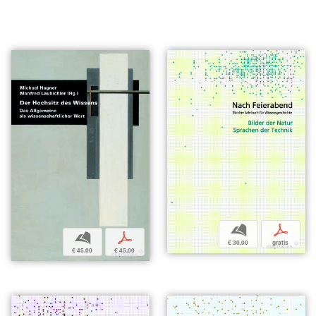
b
p
b
p
€ 30,00
gratis
€ 45,00
€ 45,00