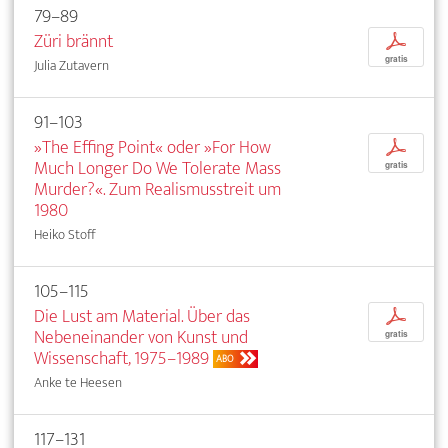
79–89
Züri brännt
p
gratis
Julia Zutavern
91–103
»The Effing Point« oder »For How
p
Much Longer Do We Tolerate Mass
gratis
Murder?«. Zum Realismusstreit um
1980
Heiko Stoff
105–115
Die Lust am Material. Über das
p
Nebeneinander von Kunst und
gratis
Wissenschaft, 1975–1989
ABO
Anke te Heesen
117–131