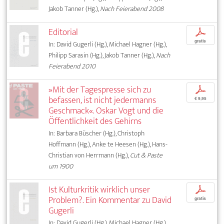
Jakob Tanner (Hg.),
Nach Feierabend 2008
Editorial
p
gratis
In: David Gugerli (Hg.), Michael Hagner (Hg.),
Philipp Sarasin (Hg.), Jakob Tanner (Hg.),
Nach
Feierabend 2010
»Mit der Tagespresse sich zu
p
befassen, ist nicht jedermanns
€ 9,95
Geschmack«. Oskar Vogt und die
Öffentlichkeit des Gehirns
In: Barbara Büscher (Hg.), Christoph
Hoffmann (Hg.), Anke te Heesen (Hg.), Hans-
Christian von Herrmann (Hg.),
Cut & Paste
um 1900
Ist Kulturkritik wirklich unser
p
Problem?. Ein Kommentar zu David
gratis
Gugerli
In: David Gugerli (Hg.), Michael Hagner (Hg.),