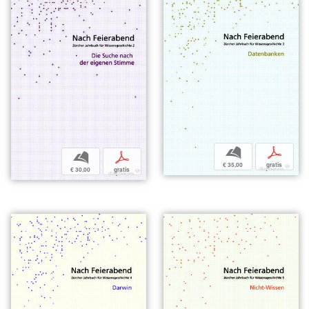
b
p
b
p
€ 35,00
gratis
€ 30,00
gratis