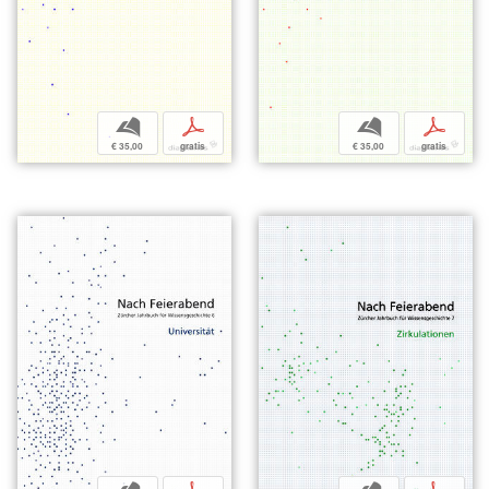
b
p
b
p
€ 35,00
gratis
€ 35,00
gratis