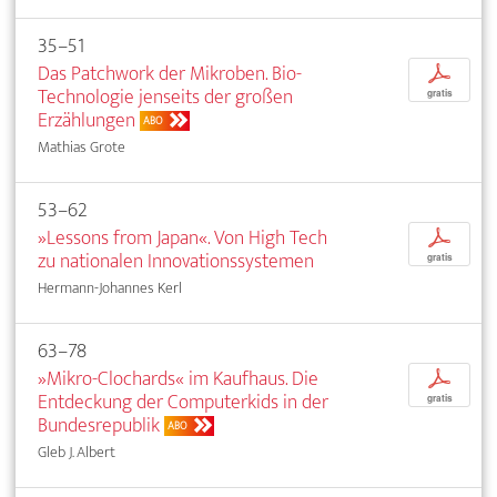
35–51
Das Patchwork der Mikroben. Bio-
p
Technologie jenseits der großen
gratis
Erzählungen
ABO
Mathias Grote
53–62
»Lessons from Japan«. Von High Tech
p
zu nationalen Innovationssystemen
gratis
Hermann-Johannes Kerl
63–78
»Mikro-Clochards« im Kaufhaus. Die
p
Entdeckung der Computerkids in der
gratis
Bundesrepublik
ABO
Gleb J. Albert