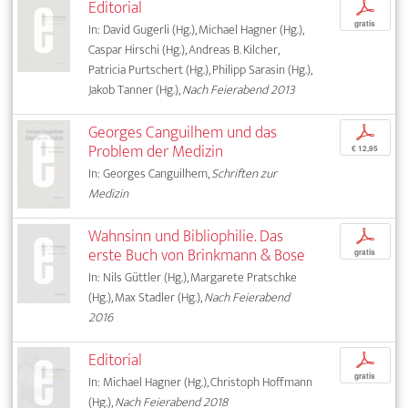
Editorial
p
gratis
In: David Gugerli (Hg.), Michael Hagner (Hg.),
Caspar Hirschi (Hg.), Andreas B. Kilcher,
Patricia Purtschert (Hg.), Philipp Sarasin (Hg.),
Jakob Tanner (Hg.),
Nach Feierabend 2013
Georges Canguilhem und das
p
Problem der Medizin
€ 12,95
In: Georges Canguilhem,
Schriften zur
Medizin
Wahnsinn und Bibliophilie. Das
p
erste Buch von Brinkmann & Bose
gratis
In: Nils Güttler (Hg.), Margarete Pratschke
(Hg.), Max Stadler (Hg.),
Nach Feierabend
2016
Editorial
p
gratis
In: Michael Hagner (Hg.), Christoph Hoffmann
(Hg.),
Nach Feierabend 2018