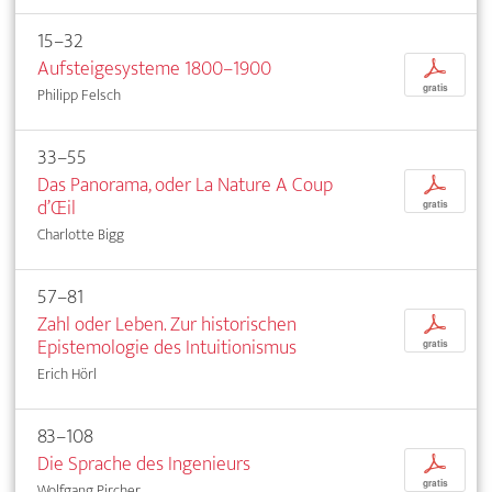
15–32
Aufsteigesysteme 1800–1900
p
gratis
Philipp Felsch
33–55
Das Panorama, oder La Nature A Coup
p
d’Œil
gratis
Charlotte Bigg
57–81
Zahl oder Leben. Zur historischen
p
Epistemologie des Intuitionismus
gratis
Erich Hörl
83–108
Die Sprache des Ingenieurs
p
gratis
Wolfgang Pircher