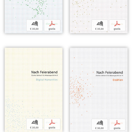
b
p
b
p
€ 35,00
gratis
€ 35,00
gratis
b
p
b
p
€ 35,00
gratis
€ 30,00
gratis