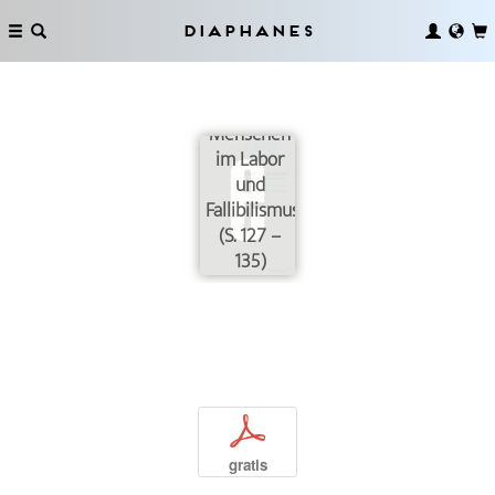
Diaphanes
Du störst!
Menschen
im Labor
und
Fallibilismus
(S. 127 –
135)
p
gratis