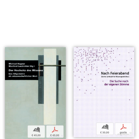
b
p
b
p
€ 30,00
gratis
€ 45,00
€ 45,00