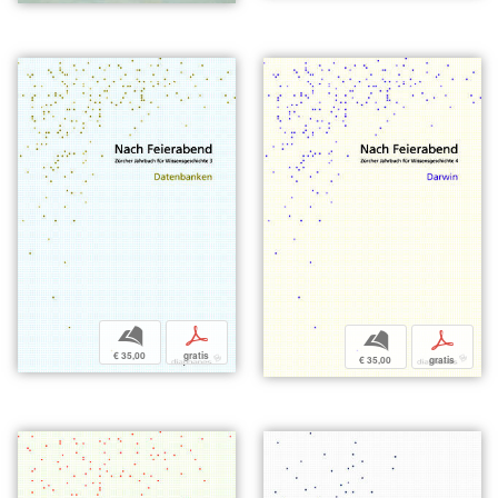
b
p
b
p
€ 35,00
gratis
€ 35,00
gratis