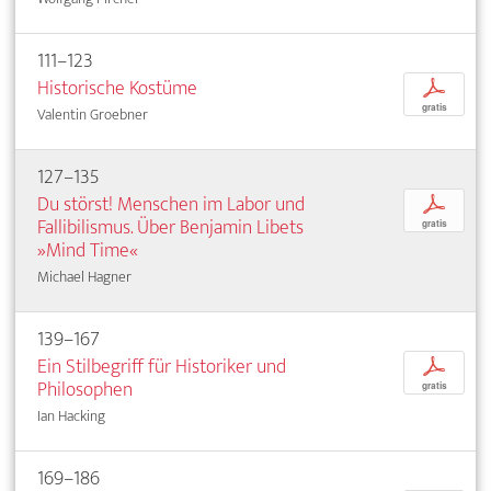
111–123
Historische Kostüme
p
gratis
Valentin Groebner
127–135
Du störst! Menschen im Labor und
p
Fallibilismus. Über Benjamin Libets
gratis
»Mind Time«
Michael Hagner
139–167
Ein Stilbegriff für Historiker und
p
Philosophen
gratis
Ian Hacking
169–186