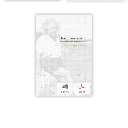
b
p
€ 35,00
gratis