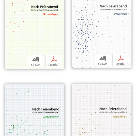
b
p
b
p
€ 35,00
gratis
€ 35,00
gratis