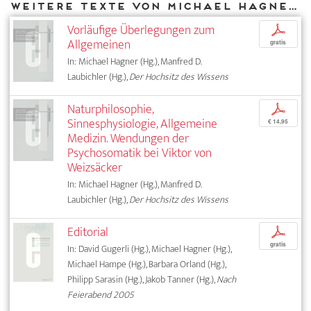
Weitere Texte von Michael Hagner bei DIAPHANES
Vorläufige Überlegungen zum
p
Allgemeinen
gratis
In: Michael Hagner (Hg.), Manfred D.
Laubichler (Hg.),
Der Hochsitz des Wissens
Naturphilosophie,
p
Sinnesphysiologie, Allgemeine
€ 14,95
Medizin. Wendungen der
Psychosomatik bei Viktor von
Weizsäcker
In: Michael Hagner (Hg.), Manfred D.
Laubichler (Hg.),
Der Hochsitz des Wissens
Editorial
p
gratis
In: David Gugerli (Hg.), Michael Hagner (Hg.),
Michael Hampe (Hg.), Barbara Orland (Hg.),
Philipp Sarasin (Hg.), Jakob Tanner (Hg.),
Nach
Feierabend 2005