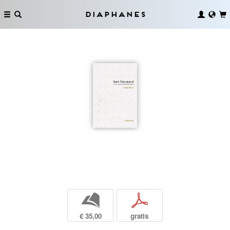
Diaphanes
b
p
€ 35,00
gratis