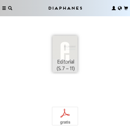
Diaphanes
Editorial
(S. 7 – 11)
p
gratis