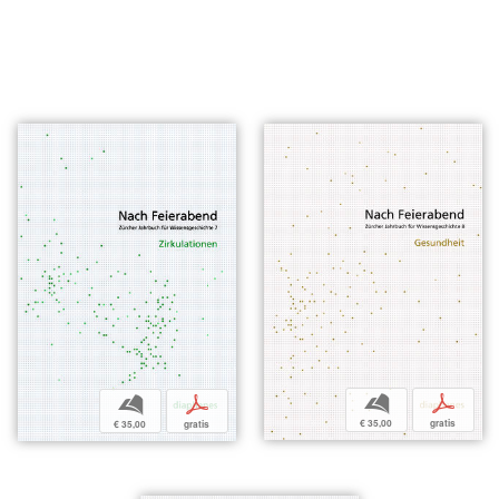
b
p
b
p
€ 35,00
gratis
€ 35,00
gratis