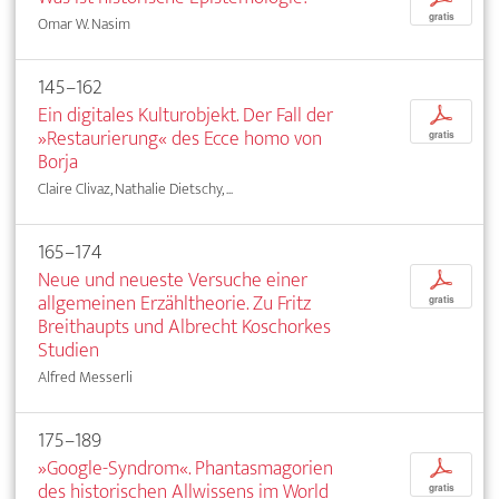
gratis
Omar W. Nasim
145–162
Ein digitales Kulturobjekt. Der Fall der
p
»Restaurierung« des Ecce homo von
gratis
Borja
Claire Clivaz, Nathalie Dietschy, ...
165–174
Neue und neueste Versuche einer
p
allgemeinen Erzähltheorie. Zu Fritz
gratis
Breithaupts und Albrecht Koschorkes
Studien
Alfred Messerli
175–189
»Google-Syndrom«. Phantasmagorien
p
des historischen Allwissens im World
gratis