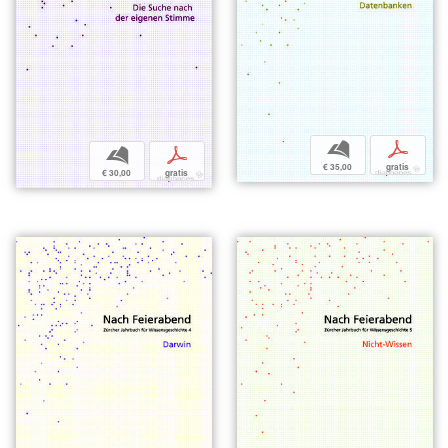
b
p
b
p
€ 35,00
gratis
€ 30,00
gratis