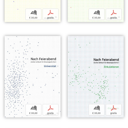
b
p
b
p
€ 35,00
gratis
€ 35,00
gratis
b
p
b
p
€ 35,00
gratis
€ 35,00
gratis