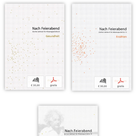
b
p
b
p
€ 35,00
gratis
€ 30,00
gratis