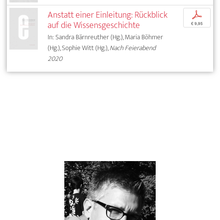
Anstatt einer Einleitung: Rückblick
p
auf die Wissensgeschichte
€ 9,95
In: Sandra Bärnreuther (Hg.), Maria Böhmer
(Hg.), Sophie Witt (Hg.),
Nach Feierabend
2020