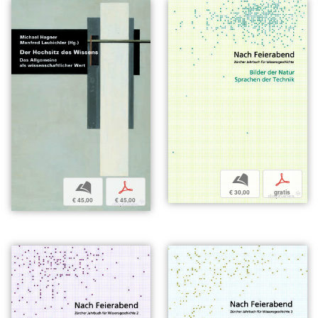
b
p
b
p
€ 30,00
gratis
€ 45,00
€ 45,00