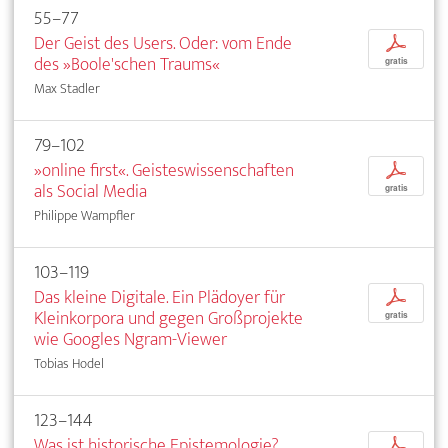
55–77
Der Geist des Users. Oder: vom Ende
p
des »Boole'schen Traums«
gratis
Max Stadler
79–102
»online first«. Geisteswissenschaften
p
als Social Media
gratis
Philippe Wampfler
103–119
Das kleine Digitale. Ein Plädoyer für
p
Kleinkorpora und gegen Großprojekte
gratis
wie Googles Ngram-Viewer
Tobias Hodel
123–144
Was ist historische Epistemologie?
p